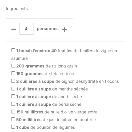
Ingrédients
–
+
personnes
1
bocal d’environ 40 feuilles
de feuilles de vigne en
saumure
200
grammes
de riz long grain
150
grammes
de feta en bloc
2
cuillères à soupe
de oignon déshydraté en flocons
1
cuillère à soupe
de menthe séchée
1
cuillère à soupe
de aneth séché
1
cuillère à soupe
de persil séché
150
millilitres
de huile d’olive vierge extra
50
millilitres
de jus de citron en bouteille
1
cube
de bouillon de légumes