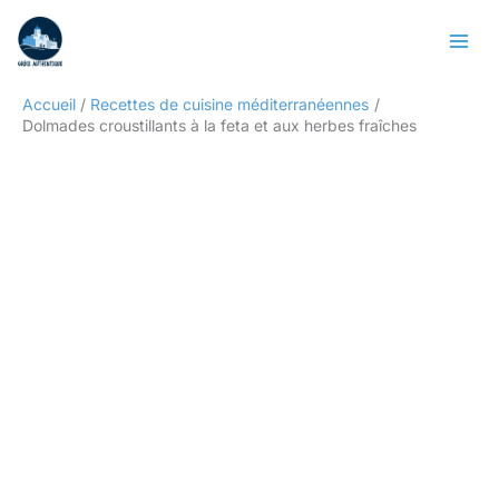
Aller
Rechercher
au
contenu
Accueil
Recettes de cuisine méditerranéennes
Dolmades croustillants à la feta et aux herbes fraîches