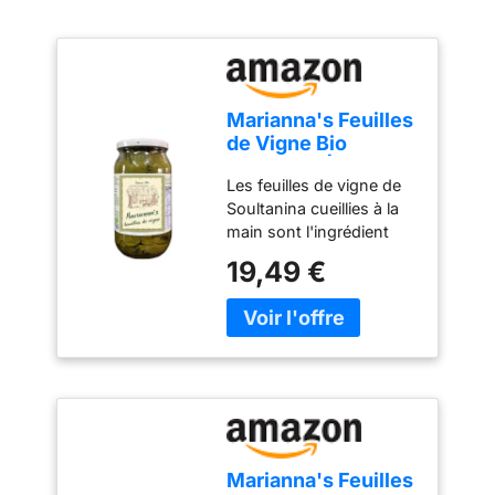
Marianna's Feuilles
de Vigne Bio
Grecques | Env. 120
Les feuilles de vigne de
Feuilles | 400g
Soultanina cueillies à la
main sont l'ingrédient
principal du meze grec
19,49 €
traditionnel
"Dolmadakia".
L'ensemble du
processus, de la récolte
dans le vignoble à la
pasteurisation dans les
vases, est achevé en
quelques heures, afin
que vous puissiez
Marianna's Feuilles
profiter pleinement de la