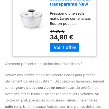
Convient également pour
longtemps. Conditionné
transparente New
captent la saveur
essorer d'autres légumes
dans un nouveau pot
modèle 4.0
authentique des oignons
et herbes fraîches
anti-lumière et anti-
Pression d'une seule
frais, offrant une
Durable et facile à
oxydation.
main. Large contenance.
expérience gustative
nettoyer : Fabriquée en
Bouton poussoir
riche et robuste à
plastique résistant, elle
verrouillable. Entretien
chaque plat. Chaque
44,99 €
se nettoie facilement
facile du couvercle
bouchée est un voyage
34,90 €
pour une utilisation
culinaire.
quotidienne pratique
Comment présenter ces dolmades croustillants ?
Servez ces petites merveilles encore tièdes pour profiter
pleinement de leur croustillant. Disposez-les harmonieusement
sur un
grand plat de service en céramique
, de préférence
avec des motifs bleus et blancs rappelant les Cyclades. Au
centre du plat, placez un ou plusieurs
ramequins en terre
cuite
remplis d’une sauce fraîche pour tremper les dolmades.