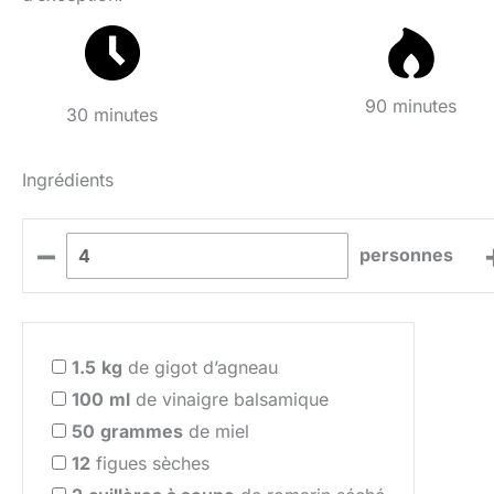
90 minutes
30 minutes
Ingrédients
–
personnes
1.5
kg
de gigot d’agneau
100
ml
de vinaigre balsamique
50
grammes
de miel
12
figues sèches