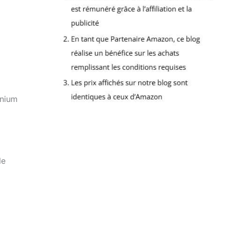
inium
le