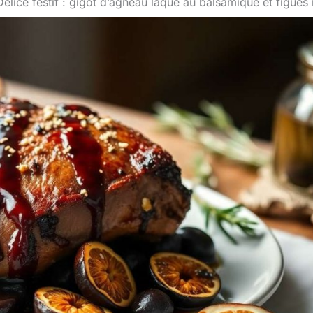
Délice festif : gigot d’agneau laqué au balsamique et figues 