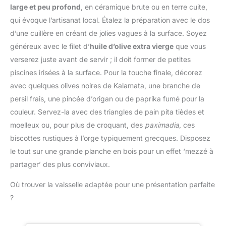
Mixeur plongeant
large et peu profond
, en céramique brute ou en terre cuite,
ergonomique avec
ErgoMixx 600 W avec 2
déclenchement
qui évoque l’artisanat local. Étalez la préparation avec le dos
vitesses et gobelet
progressif de deux
d’une cuillère en créant de jolies vagues à la surface. Soyez
doseur
vitesses, afin de maîtriser
généreux avec le filet d’
huile d’olive extra vierge
que vous
la texture de vos
verserez juste avant de servir ; il doit former de petites
préparations AUCUNE
piscines irisées à la surface. Pour la touche finale, décorez
SALISSURE NI
ÉCLABOUSSURE : un
avec quelques olives noires de Kalamata, une branche de
pied anti-éclaboussure
persil frais, une pincée d’origan ou de paprika fumé pour la
permet de garder votre
couleur. Servez-la avec des triangles de pain pita tièdes et
plan de travail de la
moelleux ou, pour plus de croquant, des
paximadia
, ces
cuisine propre. Il est
compatible au lave-
biscottes rustiques à l’orge typiquement grecques. Disposez
vaisselle REPARABILITE
le tout sur une grande planche en bois pour un effet ‘mezzé à
15 ANS AU JUSTE PRIX :
partager’ des plus conviviaux.
Engagement de
réparabilité 15 ans au
Où trouver la vaisselle adaptée pour une présentation parfaite
juste prix grâce à notre
?
réseau de 6200
réparateurs dans le
monde, pour contribuer