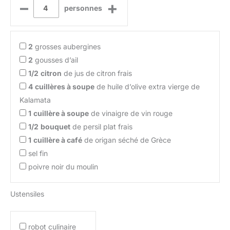
–
+
personnes
2
grosses aubergines
2
gousses d’ail
1/2
citron
de jus de citron frais
4
cuillères à soupe
de huile d’olive extra vierge de
Kalamata
1
cuillère à soupe
de vinaigre de vin rouge
1/2
bouquet
de persil plat frais
1
cuillère à café
de origan séché de Grèce
sel fin
poivre noir du moulin
Ustensiles
robot culinaire