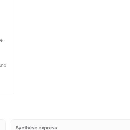
ve
ché
Synthèse express