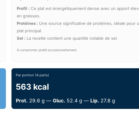
Profil :
Ce plat est énergétiquement dense avec un apport éle
en graisses.
Protéines :
Une source significative de protéines, idéale pour 
plat principal.
Sel :
La recette contient une quantité notable de sel.
À consommer plutôt occasionnellement.
Par portion (4 parts)
563 kcal
Prot.
29.6 g —
Gluc.
52.4 g —
Lip.
27.8 g