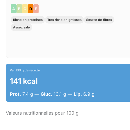
A
B
C
D
E
Riche en protéines
Très riche en graisses
Source de fibres
Assez salé
Par 100 g de recette
141 kcal
Prot.
7.4 g —
Gluc.
13.1 g —
Lip.
6.9 g
Valeurs nutritionnelles pour 100 g