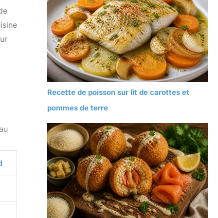
de
isine
our
Recette de poisson sur lit de carottes et
pommes de terre
eau
d