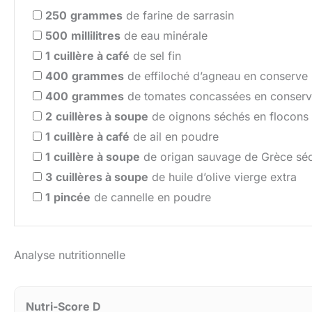
250
grammes
de farine de sarrasin
500
millilitres
de eau minérale
1
cuillère à café
de sel fin
400
grammes
de effiloché d’agneau en conserve
400
grammes
de tomates concassées en conser
2
cuillères à soupe
de oignons séchés en flocons
1
cuillère à café
de ail en poudre
1
cuillère à soupe
de origan sauvage de Grèce sé
3
cuillères à soupe
de huile d’olive vierge extra
1
pincée
de cannelle en poudre
Analyse nutritionnelle
Nutri-Score D