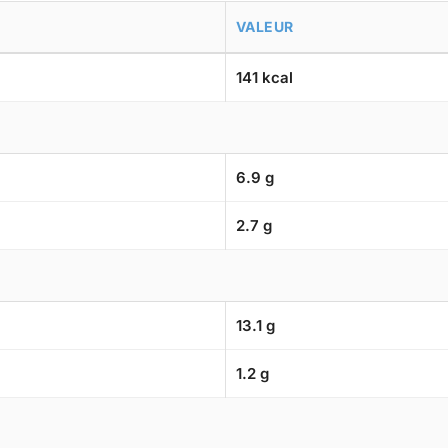
VALEUR
141 kcal
6.9 g
2.7 g
13.1 g
1.2 g