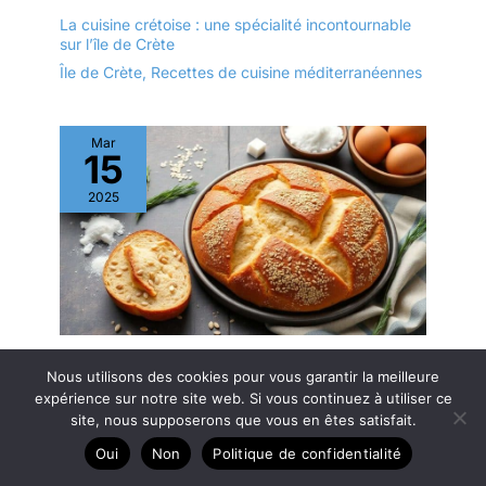
privés.
La cuisine crétoise : une spécialité incontournable
sur l’île de Crète
Île de Crète
,
Recettes de cuisine méditerranéennes
Mar
15
2025
Recette : pain Grec Traditionnel Lagana pour le
Nous utilisons des cookies pour vous garantir la meilleure
Lundi Pur
expérience sur notre site web. Si vous continuez à utiliser ce
Recettes de cuisine méditerranéennes
site, nous supposerons que vous en êtes satisfait.
Oui
Non
Politique de confidentialité