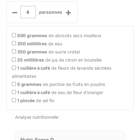
–
+
personnes
500
grammes
de abricots secs moelleux
350
millilitres
de eau
350
grammes
de sucre cristal
25
millilitres
de jus de citron en bouteille
1
cuillère à café
de fleurs de lavande séchées
alimentaires
5
grammes
de pectine de fruits en poudre
1
cuillère à café
de eau de fleur d’oranger
1
pincée
de sel fin
Analyse nutritionnelle
Nutri-Score D