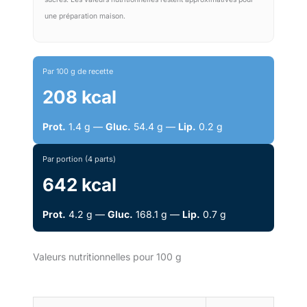
une préparation maison.
Par 100 g de recette
208 kcal
Prot.
1.4 g —
Gluc.
54.4 g —
Lip.
0.2 g
Par portion (4 parts)
642 kcal
Prot.
4.2 g —
Gluc.
168.1 g —
Lip.
0.7 g
Valeurs nutritionnelles pour 100 g