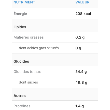
NUTRIMENT
VALEUR
Énergie
208 kcal
Lipides
Matières grasses
0.2 g
dont acides gras saturés
0 g
Glucides
Glucides totaux
54.4 g
dont sucres
49.8 g
Autres
Protéines
1.4 g