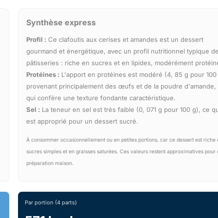
Synthèse express
Profil :
Ce clafoutis aux cerises et amandes est un dessert
gourmand et énergétique, avec un profil nutritionnel typique d
pâtisseries : riche en sucres et en lipides, modérément protéin
Protéines :
L'apport en protéines est modéré (4, 85 g pour 100 
provenant principalement des œufs et de la poudre d'amande,
qui confère une texture fondante caractéristique.
Sel :
La teneur en sel est très faible (0, 071 g pour 100 g), ce q
est approprié pour un dessert sucré.
À consommer occasionnellement ou en petites portions, car ce dessert est riche
sucres simples et en graisses saturées. Ces valeurs restent approximatives pour
préparation maison.
Par portion (4 parts)