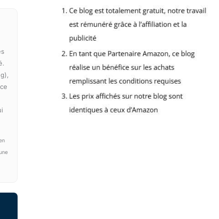
es
é.
g),
 ce
ui
 en
 une