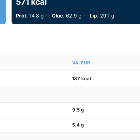
571 kcal
Prot.
14.8 g —
Gluc.
62.9 g —
Lip.
29.1 g
VALEUR
187 kcal
9.5 g
5.4 g