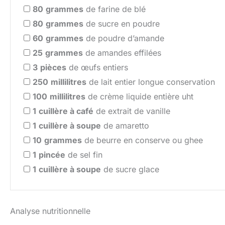
80
grammes
de farine de blé
80
grammes
de sucre en poudre
60
grammes
de poudre d’amande
25
grammes
de amandes effilées
3
pièces
de œufs entiers
250
millilitres
de lait entier longue conservation
100
millilitres
de crème liquide entière uht
1
cuillère à café
de extrait de vanille
1
cuillère à soupe
de amaretto
10
grammes
de beurre en conserve ou ghee
1
pincée
de sel fin
1
cuillère à soupe
de sucre glace
Analyse nutritionnelle