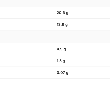
20.6 g
13.9 g
4.9 g
1.5 g
0.07 g