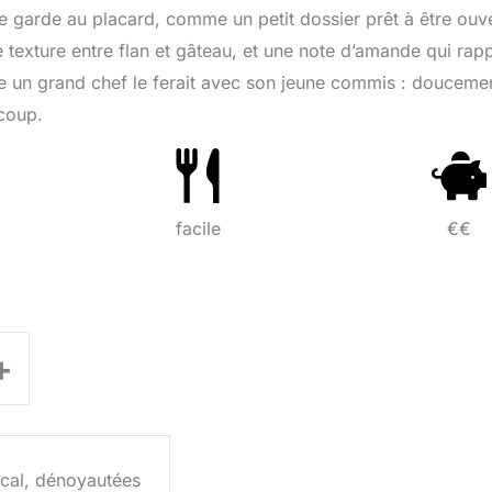
e garde au placard, comme un petit dossier prêt à être ouve
ne texture entre flan et gâteau, et une note d’amande qui rapp
e un grand chef le ferait avec son jeune commis : douceme
 coup.
facile
€€
+
ocal, dénoyautées