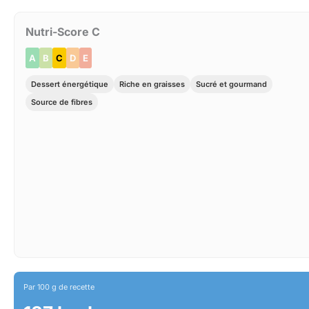
Nutri-Score C
A
B
C
D
E
Dessert énergétique
Riche en graisses
Sucré et gourmand
Source de fibres
Par 100 g de recette