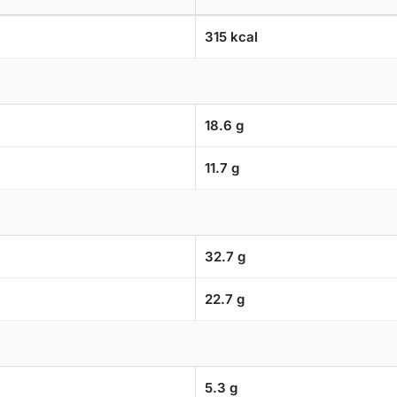
315 kcal
18.6 g
11.7 g
32.7 g
22.7 g
5.3 g