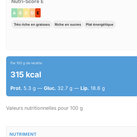
Nutri-Score E
A
B
C
D
E
Très riche en graisses
Riche en sucres
Plat énergétique
Par 100 g de recette
315 kcal
Prot.
5.3 g —
Gluc.
32.7 g —
Lip.
18.6 g
Valeurs nutritionnelles pour 100 g
NUTRIMENT