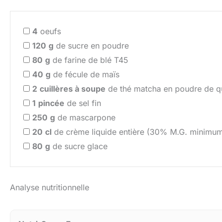
4
oeufs
120
g
de sucre en poudre
80
g
de farine de blé T45
40
g
de fécule de maïs
2
cuillères à soupe
de thé matcha en poudre de q
1
pincée
de sel fin
250
g
de mascarpone
20
cl
de crème liquide entière (30% M.G. minimu
80
g
de sucre glace
Analyse nutritionnelle