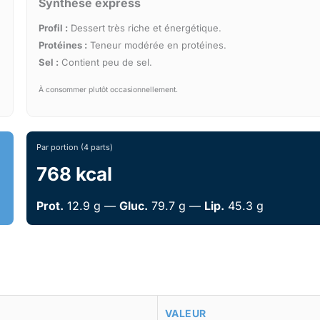
Synthèse express
Profil :
Dessert très riche et énergétique.
Protéines :
Teneur modérée en protéines.
Sel :
Contient peu de sel.
À consommer plutôt occasionnellement.
Par portion (4 parts)
768 kcal
Prot.
12.9 g —
Gluc.
79.7 g —
Lip.
45.3 g
VALEUR