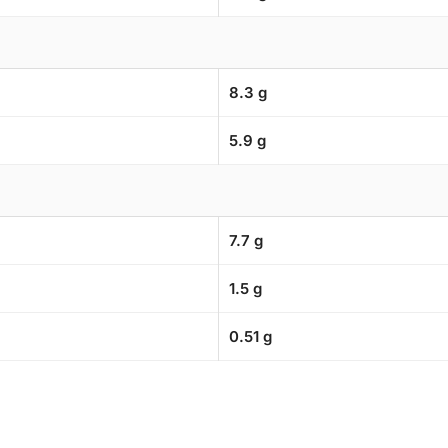
8.3 g
5.9 g
7.7 g
1.5 g
0.51 g