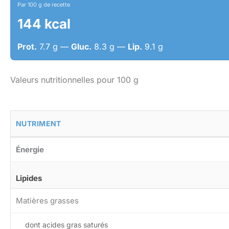
Par 100 g de recette
144 kcal
Prot.
7.7 g —
Gluc.
8.3 g —
Lip.
9.1 g
Valeurs nutritionnelles pour 100 g
NUTRIMENT
Énergie
Lipides
Matières grasses
dont acides gras saturés