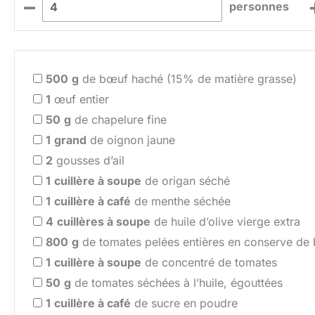
–
personnes
500
g
de bœuf haché (15% de matière grasse)
1
œuf entier
50
g
de chapelure fine
1
grand
de oignon jaune
2
gousses d’ail
1
cuillère à soupe
de origan séché
1
cuillère à café
de menthe séchée
4
cuillères à soupe
de huile d’olive vierge extra
800
g
de tomates pelées entières en conserve de 
1
cuillère à soupe
de concentré de tomates
50
g
de tomates séchées à l’huile, égouttées
1
cuillère à café
de sucre en poudre