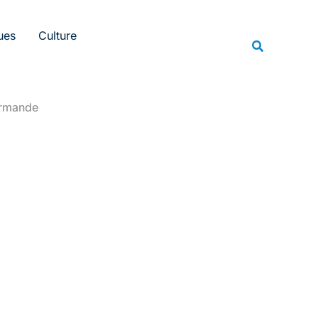
Rechercher
ues
Culture
Recherche
urmande