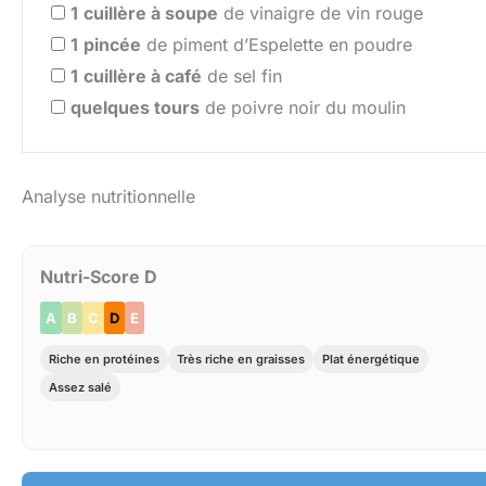
1
cuillère à soupe
de vinaigre de vin rouge
1
pincée
de piment d’Espelette en poudre
1
cuillère à café
de sel fin
quelques tours
de poivre noir du moulin
Analyse nutritionnelle
Nutri-Score D
A
B
C
D
E
Riche en protéines
Très riche en graisses
Plat énergétique
Assez salé