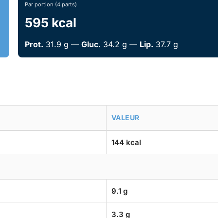
Par portion (4 parts)
595 kcal
Prot.
31.9 g —
Gluc.
34.2 g —
Lip.
37.7 g
VALEUR
144 kcal
9.1 g
3.3 g