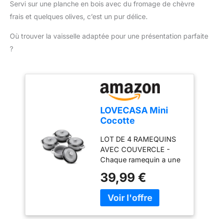
faciles : la surface pré-
Servi sur une planche en bois avec du fromage de chèvre
secteurs de la
enduite ne nécessite pas
frais et quelques olives, c’est un pur délice.
gastronomie et du
de nettoyants agressifs ;
jardinage.
il suffit de l'essuyer avec
Où trouver la vaisselle adaptée pour une présentation parfaite
un chiffon humide après
?
utilisation pour maintenir
la qualité et la
préparation de votre
prochain repas.
LOVECASA Mini
Cocotte
Individuelle en
LOT DE 4 RAMEQUINS
Grès pour four avec
AVEC COUVERCLE -
Couvercle - 4 X
Chaque ramequin a une
380ml Petite
profondeur de 51 mm et
Cocottes Ronde
39,99 €
un diamètre (la distance
Ramequin Crème
d'un bord à l'autre) de
Brûlée pour la
123mm. Cela leur donne
Cuisson - Passe au
une capacité maximale
Lave-vaisselle -