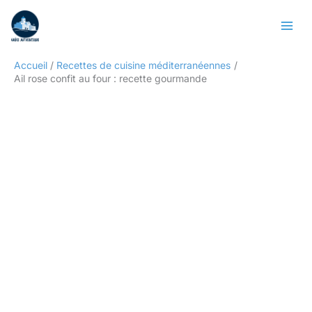
Aller
Rechercher
au
contenu
Accueil
Recettes de cuisine méditerranéennes
Ail rose confit au four : recette gourmande