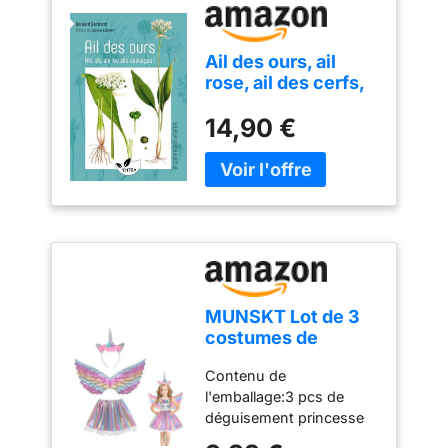
Ail des ours, ail
rose, ail des cerfs,
ail à tête ronde…
14,90 €
aïe, aïe, aïe les ails
sauvages !
MUNSKT Lot de 3
costumes de
licorne - Serre-tête
Contenu de
- Ailes de licorne
l'emballage:3 pcs de
arc-en-ciel avec
déguisement princesse
jupe tutu brillante -
licorne fille complète,
Jupe tutu -