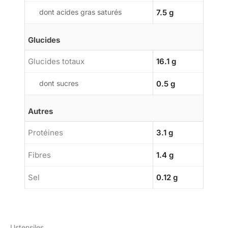
dont acides gras saturés
7.5 g
Glucides
Glucides totaux
16.1 g
dont sucres
0.5 g
Autres
Protéines
3.1 g
Fibres
1.4 g
Sel
0.12 g
Ustensiles