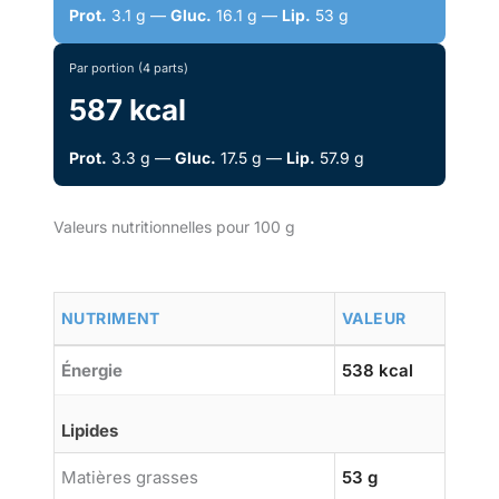
Prot.
3.1 g —
Gluc.
16.1 g —
Lip.
53 g
Par portion (4 parts)
587 kcal
Prot.
3.3 g —
Gluc.
17.5 g —
Lip.
57.9 g
Valeurs nutritionnelles pour 100 g
NUTRIMENT
VALEUR
Énergie
538 kcal
Lipides
Matières grasses
53 g