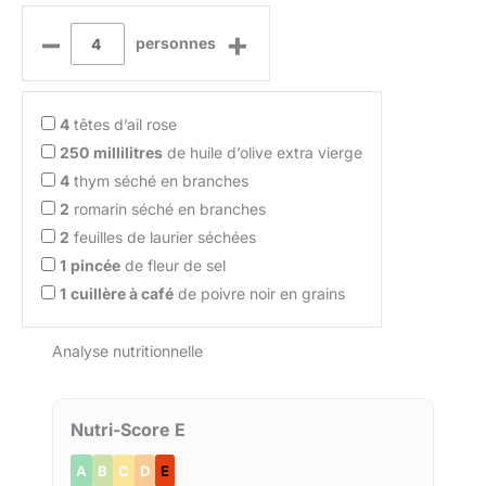
–
+
personnes
4
têtes d’ail rose
250
millilitres
de huile d’olive extra vierge
4
thym séché en branches
2
romarin séché en branches
2
feuilles de laurier séchées
1
pincée
de fleur de sel
1
cuillère à café
de poivre noir en grains
Analyse nutritionnelle
Nutri-Score E
A
B
C
D
E