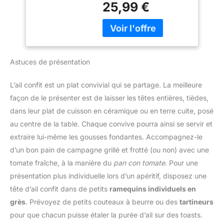
cuite véritable
25,99 €
parfaits : peut contenir
emballage cadeau. Pour
environ trois pommes de
un rangement
terre de la taille d'un
hygiénique des poireaux,
poing ; dimensions
ails et autres légumes ;
compactes de 14 x 14 x
protection contre la
12 cm avec un couvercle
Astuces de présentation
lumière et l'humidité. Pot
et une poignée, ce qui le
à ails Knut, diamètre
rend parfait pour les
max. : 14,5 cm, hauteur :
L’ail confit est un plat convivial qui se partage. La meilleure
cuisines intérieures ou le
14 cm, poids : 750 g,
façon de le présenter est de laisser les têtes entières, tièdes,
camping en plein air.
carton d’emballage : 15 x
Utilisation polyvalente :
dans leur plat de cuisson en céramique ou en terre cuite, posé
15 x 11,5 cm. Trous
fonctionne comme
au centre de la table. Chaque convive pourra ainsi se servir et
d'aération pour une
boulanger à l'ail,
circulation de l'air
extraire lui-même les gousses fondantes. Accompagnez-le
rôtissoire de pommes de
optimale et une meilleure
d’un bon pain de campagne grillé et frotté (ou non) avec une
terre, ou pour mini
conservation de vos
cocotte ; convient pour
tomate fraîche, à la manière du
pan con tomate
. Pour une
aliments. Pour un
les barbecues, les poêles
présentation plus individuelle lors d’un apéritif, disposez une
stockage optimal dans :
à bois, les fours, et
les cuisines, les caves,
tête d’ail confit dans de petits
ramequins individuels en
diverses collections
les maisons, les hôtels-
grès
. Prévoyez de petits couteaux à beurre ou des
tartineurs
d'ustensiles de cuisine.
restaurants, les bars.
Entretien et entretien
pour que chacun puisse étaler la purée d’ail sur des toasts.
Utilisable dans les