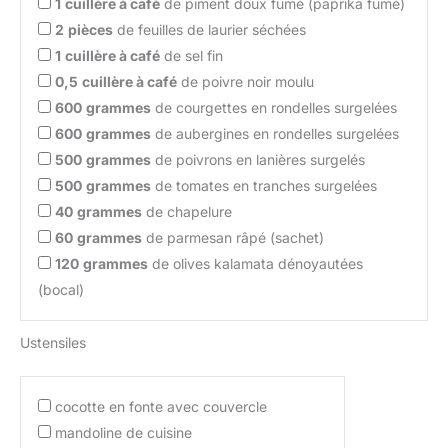
1
cuillère à café
de piment doux fumé (paprika fumé)
2
pièces
de feuilles de laurier séchées
1
cuillère à café
de sel fin
0,5
cuillère à café
de poivre noir moulu
600
grammes
de courgettes en rondelles surgelées
600
grammes
de aubergines en rondelles surgelées
500
grammes
de poivrons en lanières surgelés
500
grammes
de tomates en tranches surgelées
40
grammes
de chapelure
60
grammes
de parmesan râpé (sachet)
120
grammes
de olives kalamata dénoyautées
(bocal)
Ustensiles
cocotte en fonte avec couvercle
mandoline de cuisine