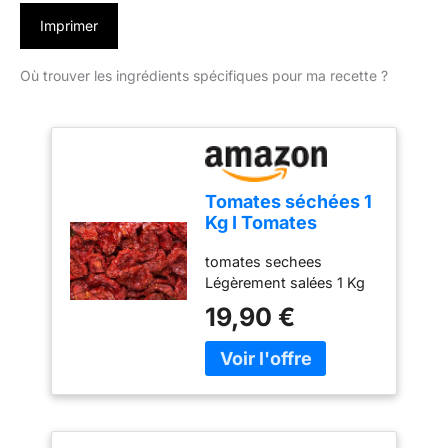
Imprimer
Où trouver les ingrédients spécifiques pour ma recette ?
Tomates séchées 1
Kg I Tomates
naturelles en
tomates sechees
tranches
Légèrement salées 1 Kg
déshydratées I
Tomates séchées
19,90 €
légèrement salées I
Tomates séchées
au soleil I Collation
faible en glucides I
Convient aux
végétariens et