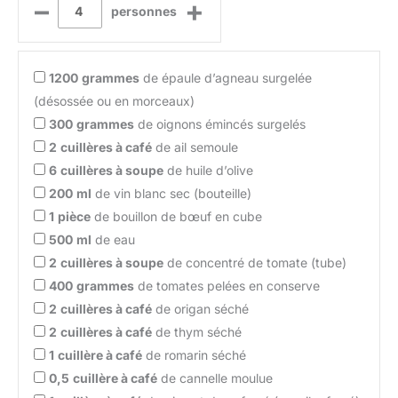
–
+
personnes
1200
grammes
de épaule d’agneau surgelée
(désossée ou en morceaux)
300
grammes
de oignons émincés surgelés
2
cuillères à café
de ail semoule
6
cuillères à soupe
de huile d’olive
200
ml
de vin blanc sec (bouteille)
1
pièce
de bouillon de bœuf en cube
500
ml
de eau
2
cuillères à soupe
de concentré de tomate (tube)
400
grammes
de tomates pelées en conserve
2
cuillères à café
de origan séché
2
cuillères à café
de thym séché
1
cuillère à café
de romarin séché
0,5
cuillère à café
de cannelle moulue