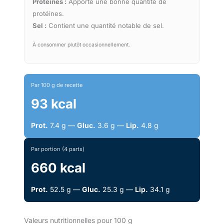
Protéines :
Apporte une bonne quantité de
protéines.
Sel :
Contient une quantité notable de sel.
À consommer plutôt occasionnellement.
Par 100 g de recette
93 kcal
Prot.
7.4 g —
Gluc.
3.6 g —
Lip.
4.8 g
Par portion (4 parts)
660 kcal
Prot.
52.5 g —
Gluc.
25.3 g —
Lip.
34.1 g
Valeurs nutritionnelles pour 100 g