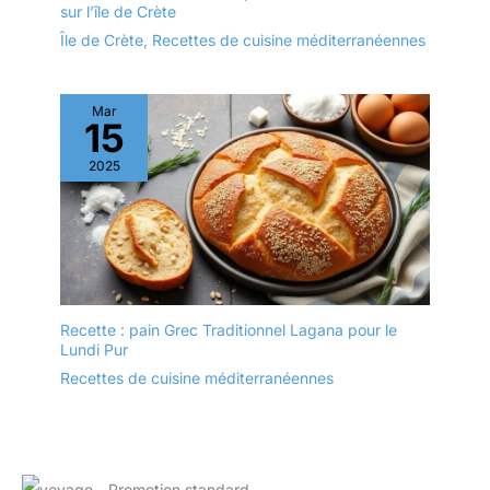
sur l’île de Crète
service pour les steaks
Île de Crète
,
Recettes de cuisine méditerranéennes
de taille moyenne avec
accompagnements
DESIGN: L'ensemble
Mar
d'assiettes est d'un
15
blanc éclatant avec une
forme rectangulaire
2025
ergonomique et un
rebord étroit. Les rebords
empêchent les
déversements, gardent le
comptoir et la table
propres. Cadeau idéal
pour la fête des mères, la
Recette : pain Grec Traditionnel Lagana pour le
fête des pères
Lundi Pur
EMBALLAGE: Un
Recettes de cuisine méditerranéennes
emballage bien conçu
protège la vaisselle en
toute sécurité pendant le
transport. Nous vous
offrirons un