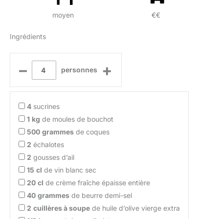
moyen
€€
Ingrédients
–
+
personnes
4
sucrines
1
kg
de moules de bouchot
500
grammes
de coques
2
échalotes
2
gousses d’ail
15
cl
de vin blanc sec
20
cl
de crème fraîche épaisse entière
40
grammes
de beurre demi-sel
2
cuillères à soupe
de huile d’olive vierge extra