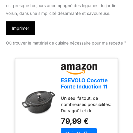
est presque toujours accompagné des légumes du jardin
voisin, dans une simplicité désarmante et savoureuse.
Imprimer
Où trouver le matériel de cuisine nécessaire pour ma recette ?
ESEVOLO Cocotte
Fonte Induction 11
Litres 38cm Ovale
Un seul faitout, de
Faitout en Fonte
nombreuses possibilités:
d’Aluminium avec
Du ragoût et de
Revêtement
l’ébullition à la cuisson au
Antiadhésif,
79,99 €
four et à la friture, cette
Marmite avec
cocotte polyvalente vous
Couvercle, Idéale