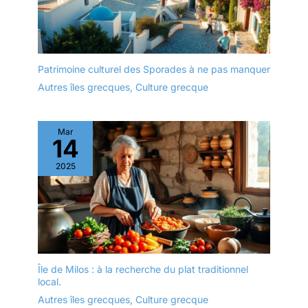
Patrimoine culturel des Sporades à ne pas manquer
Autres îles grecques
,
Culture grecque
Mar
14
2025
Île de Milos : à la recherche du plat traditionnel
local.
Autres îles grecques
,
Culture grecque