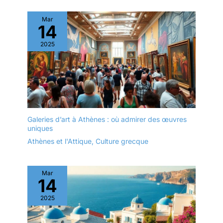
Mar
14
2025
Galeries d’art à Athènes : où admirer des œuvres
uniques
Athènes et l'Attique
,
Culture grecque
Mar
14
2025