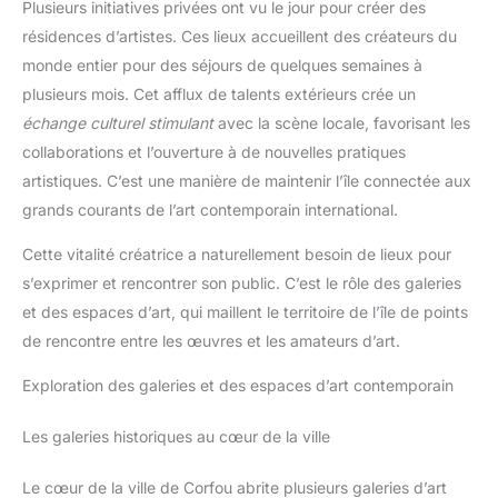
Plusieurs initiatives privées ont vu le jour pour créer des
Sortie mini-HDMI (pour
brancher un écran externe ou un
résidences d’artistes. Ces lieux accueillent des créateurs du
vidéoprojecteur), Port audio
3.5mm (jack), Connecteur
monde entier pour des séjours de quelques semaines à
d’alimentation dédié. 🎁 Design
Mince et Charnière Robust: Ce
plusieurs mois. Cet afflux de talents extérieurs crée un
PC portable au look moderne et
échange culturel stimulant
avec la scène locale, favorisant les
épuré est agréable à l’œil. La
charnière rotative à 180° permet
collaborations et l’ouverture à de nouvelles pratiques
de coucher l’écran pour un
partage de contenu optimal,
artistiques. C’est une manière de maintenir l’île connectée aux
idéal pour les réunions ou pour
partager un film sans avoir à
grands courants de l’art contemporain international.
bouger l’ordinateur. 💼 Un
Excellent Rapport Qualité/Prix:
Cette vitalité créatrice a naturellement besoin de lieux pour
À la recherche d’un ordinateur
portable bon marché mais
s’exprimer et rencontrer son public. C’est le rôle des galeries
fiable ? Ce modèle est le
meilleur allié des utilisateurs
et des espaces d’art, qui maillent le territoire de l’île de points
occasionnels. Il combine 6 Go
de rencontre entre les œuvres et les amateurs d’art.
de RAM pour le multitâche
(ouvrir plusieurs onglets sans
ralentissement) et un
Exploration des galeries et des espaces d’art contemporain
processeur efficient pour une
expérience fluide au quotidien,
sans se ruiner.
Les galeries historiques au cœur de la ville
Le cœur de la ville de Corfou abrite plusieurs galeries d’art