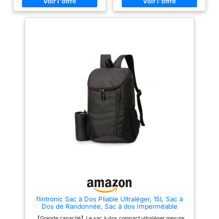
pour les bagages à main
40x30x20cm.Compact pour le
rangement sous siège ou en
compartiment aérien,compatible
avec
EasyJet,Transavia,Vueling,Wizz
Air,Lufthansa,etc.(Il s'agit de la
taille après remplissage, il y a
une erreur de 2 à 3 cm dans les
mesures manuelles.)
【Compartiment
Multifonctionnel】 Le sac
voyage cabine dispose d'une
poche humide pour les articles
de toilette, d'une poche frontale
pour les documents et les
livres, d'une poche latérale pour
les gobelets,d'une poche
arrière antivol et d'une poche
séparée pour l'ordinateur
portable de 14 pouces,de
plusieurs compartiments
intérieurs pour d'autres petits
objets et un compartiment
principal pour les vêtements et
autres articles essentiels.
【Design Pratique & Matériaux
flintronic Sac à Dos Pliable Ultraléger, 15L Sac à
Robuste】Le sac a dos cabine
Dos de Randonnée, Sac à dos Imperméable
est conçu avec des trous
Unisexe, Confort et Légèreté, pour le Sport en
d'enfilage pour vous permettre
【Grande capacité】Le sac à dos compact ultraléger mesure