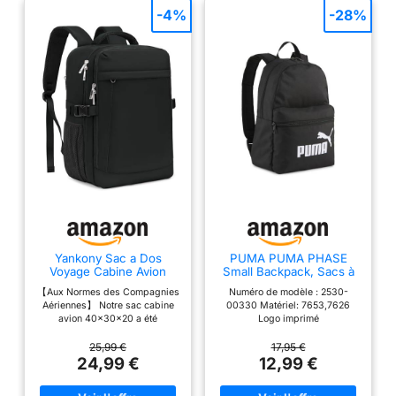
-4%
-28%
Yankony Sac a Dos
PUMA PUMA PHASE
Voyage Cabine Avion
Small Backpack, Sacs à
40x30x20 Ryanair
dos classiques Unisexe
【Aux Normes des Compagnies
Numéro de modèle : 2530-
Bagages Cabine
Enfants, PUMA Black,
Aériennes】 Notre sac cabine
00330 Matériel: 7653,7626
OSFA - 091323
avion 40x30x20 a été
Logo imprimé
soigneusement conçu pour
mesurer 40x30x20cm lorsqu'il
25,99 €
17,95 €
est rempli et a une capacité de
24,99 €
12,99 €
24 litres,ce bagage répond aux
exigences de taille d'Ryanair