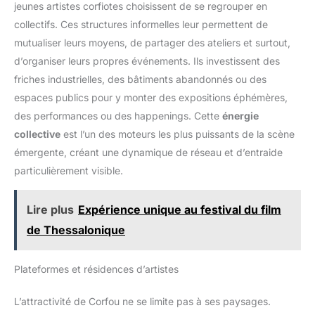
ce PC portable à grande
jeunes artistes corfiotes choisissent de se regrouper en
autonomie vous suit sans
collectifs. Ces structures informelles leur permettent de
interruption. 🌡️ Utilisation
Prolongée Sans Surchauffe: Ce
mutualiser leurs moyens, de partager des ateliers et surtout,
PC portable pas cher est doté
d’un système de
d’organiser leurs propres événements. Ils investissent des
refroidissement intelligent qui
régule la température. Fini la
friches industrielles, des bâtiments abandonnés ou des
chaleur désagréable sur les
espaces publics pour y monter des expositions éphémères,
genoux ou le bruit des
ventilateurs, même lors des
des performances ou des happenings. Cette
énergie
longues sessions de travail ou
de visionnage de vidéos. 🎒
collective
est l’un des moteurs les plus puissants de la scène
Ultra Portable et Léger : 1.2 kg
seulement: Avec un poids de
émergente, créant une dynamique de réseau et d’entraide
seulement 1.2 kg et une
particulièrement visible.
épaisseur de 1.68 cm, glissez
cet ultrabook facilement dans
votre sac à dos ou votre sac à
main. Il est conçu pour les
Lire plus
Expérience unique au festival du film
déplacements fréquents, alliant
robustesse et légèreté pour un
de Thessalonique
transport sans effort. 🔌
Connectique Complète (Sans
Adaptateur): Contrairement à
beaucoup de modèles récents,
Plateformes et résidences d’artistes
cet ordinateur de 14 pouces
garde les ports indispensables.
Il dispose de: 2 ports USB 3.0
L’attractivité de Corfou ne se limite pas à ses paysages.
Type-A (pour clé USB/souris),