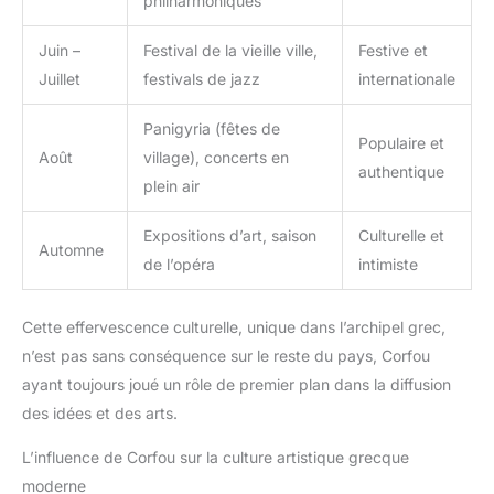
philharmoniques
forte fonctionnalité et est rentable. C'est un choix parfait que
dans différents scénarios.Par
vous l'utilisiez pour vous-même ou que vous l'offriez en
exemple:
cadeau à vos amis, collègues, camarades de classe, famille ou
voyages,déplacements
Juin –
Festival de la vieille ville,
Festive et
étudiants.
quotidiens,voyages
d'affaires,voyages de fin de
Juillet
festivals de jazz
internationale
semaine,école,camping de
printemps,courtes randonnées
en plein air,etc.De plus,les
Panigyria (fêtes de
nombreuses options de
Populaire et
Août
village), concerts en
couleurs et le processus de
authentique
fabrication de haute qualité en
plein air
font un cadeau parfait!
Expositions d’art, saison
Culturelle et
Automne
de l’opéra
intimiste
Cette effervescence culturelle, unique dans l’archipel grec,
n’est pas sans conséquence sur le reste du pays, Corfou
ayant toujours joué un rôle de premier plan dans la diffusion
des idées et des arts.
L’influence de Corfou sur la culture artistique grecque
moderne