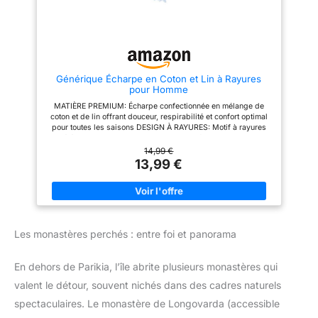
décontractée ou plus élégante,
cette écharpe s'adapte à toutes
les occasions et styles, faisant
d'elle un accessoire
indispensable à votre garde-
robe. 💯Satisfait ou remboursé
💯: Achetez en toute confiance,
Générique Écharpe en Coton et Lin à Rayures
car nous vous garantissons une
pour Homme
satisfaction totale. Si vous
n'êtes pas pleinement satisfait
MATIÈRE PREMIUM: Écharpe confectionnée en mélange de
de votre achat, vous pourrez
coton et de lin offrant douceur, respirabilité et confort optimal
bénéficier d'un remboursement.
pour toutes les saisons DESIGN À RAYURES: Motif à rayures
élégant et intemporel qui s'harmonise facilement avec
différentes tenues décontractées ou habillées POLYVALENCE
14,99 €
MASCULINE: Accessoire de mode conçu spécialement pour
13,99 €
homme, idéal pour compléter votre garde-robe avec style
LÉGÈRE ET CONFORTABLE: Texture naturelle du coton et du lin
garantissant une écharpe légère, agréable à porter sans
sensation de lourdeur UTILISATION MULTI-SAISONS: Parfaite
pour les journées fraîches du printemps et d'automne, ou
comme protection légère durant les soirées d'été
Les monastères perchés : entre foi et panorama
En dehors de Parikia, l’île abrite plusieurs monastères qui
valent le détour, souvent nichés dans des cadres naturels
spectaculaires. Le monastère de Longovarda (accessible