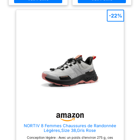
Noir Gris Violet Rose 36-
extérieure : le composé exclusif
42EU
Omni-Grip Live Columbia offre
des résultats de traction
-22%
exceptionnels sur les surfaces
extérieures tout en offrant un
impact environnemental positif
car ce composé utilise 50 % ou
plus de caoutchouc naturel à
base de bio. Profil : pour les
amateurs de randonnée à la
recherche d'un randonneur
traditionnel offrant confort,
protection et assurance pour
des aventures toute la journée
sur les sentiers. Dessus : maille
avec superpositions en cuir
offrant respirabilité et stabilité.
Embout en caoutchouc anti-
rayures pour plus de protection
et de durabilité. Matériel en
métal pour un laçage et un
verrouillage sécurisés. Les
lacets ne sont pas étanches.
NORTIV 8 Femmes Chaussures de Randonnée
Légères,Size 38,Gris Rose
Conception légère : Avec un poids d’environ 275 g, ces