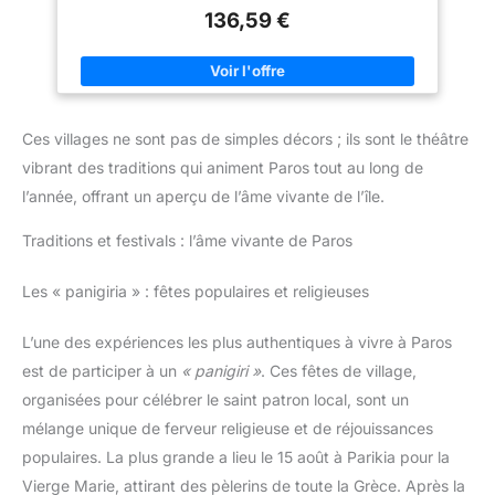
Penthesilea, exchibé au Musée National Archéologique de
136,59 €
Ferrara Emballage professionnel : nous prenons plus de soin
pour emballer nos articles fragiles en toute sécurité afin de
garantir une livraison sûre.
Ces villages ne sont pas de simples décors ; ils sont le théâtre
vibrant des traditions qui animent Paros tout au long de
l’année, offrant un aperçu de l’âme vivante de l’île.
Traditions et festivals : l’âme vivante de Paros
Les « panigiria » : fêtes populaires et religieuses
L’une des expériences les plus authentiques à vivre à Paros
est de participer à un
« panigiri »
. Ces fêtes de village,
organisées pour célébrer le saint patron local, sont un
mélange unique de ferveur religieuse et de réjouissances
populaires. La plus grande a lieu le 15 août à Parikia pour la
Vierge Marie, attirant des pèlerins de toute la Grèce. Après la