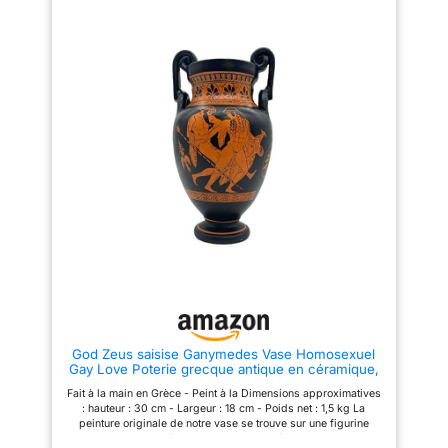
cinquième siècles avant JC.
qualité naturelle, un superbe
Décoratif uniquement
savoir-faire et une attention aux
détails. Emballage sûr : nous
donnons plus de soin dans
l'emballage de nos produits
afin qu'ils puissent être livrés
en toute sécurité.
God Zeus saisise Ganymedes Vase Homosexuel
Gay Love Poterie grecque antique en céramique,
noir, rouge, hauteur 30 cm, largeur 18 cm
Fait à la main en Grèce - Peint à la Dimensions approximatives
: hauteur : 30 cm - Largeur : 18 cm - Poids net : 1,5 kg La
peinture originale de notre vase se trouve sur une figurine
rouge grenier Kylix (475 - 465 avant J.-C.) attribué au peintre