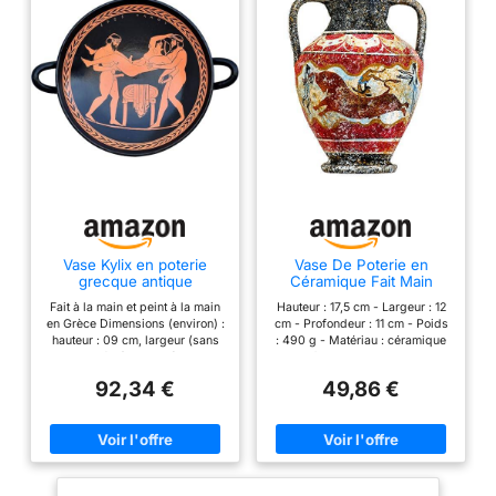
Vase Kylix en poterie
Vase De Poterie en
grecque antique
Céramique Fait Main
homosexuelle
D'amphore Minoenne
Fait à la main et peint à la main
Hauteur : 17,5 cm - Largeur : 12
Grecque Antique avec
en Grèce Dimensions (environ) :
cm - Profondeur : 11 cm - Poids
Fresque Murale Bull-
hauteur : 09 cm, largeur (sans
: 490 g - Matériau : céramique
Leaping S
poignées) : 21 cm (avec
peinte à la main - Aspect vieilli
poignées) : 27 cm, poids net :
avec surface texturée Les
92,34 €
49,86 €
0,6 kg Toutes nos peintures
couleurs, la taille et la peinture
sont basées sur de véritables
peuvent différer des photos car
vases anciens. Les
le produit est entièrement fait à
représentations sexuelles
la main. Nos articles en poterie
explicites étaient courantes sur
grecque sont faits à la main et
les vases athéniens à figures
peints à la main en Grèce en
noires et rouges des sixième et
utilisant des matériaux de