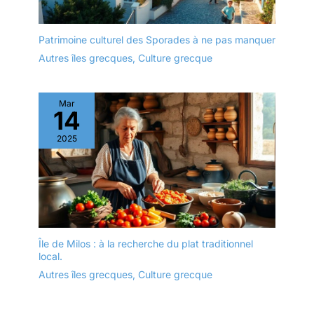
Patrimoine culturel des Sporades à ne pas manquer
Autres îles grecques
,
Culture grecque
Mar
14
2025
Île de Milos : à la recherche du plat traditionnel
local.
Autres îles grecques
,
Culture grecque