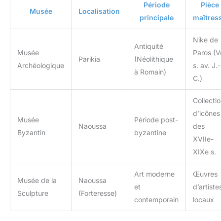
Période
Pièce
Musée
Localisation
principale
maîtres
Nike de
Antiquité
Musée
Paros (V
Parikia
(Néolithique
Archéologique
s. av. J.-
à Romain)
C.)
Collecti
d’icônes
Musée
Période post-
Naoussa
des
Byzantin
byzantine
XVIIe-
XIXe s.
Art moderne
Œuvres
Musée de la
Naoussa
et
d’artiste
Sculpture
(Forteresse)
contemporain
locaux