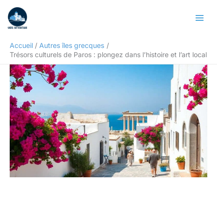
Aller
Rechercher
au
contenu
Accueil
Autres îles grecques
Trésors culturels de Paros : plongez dans l’histoire et l’art local