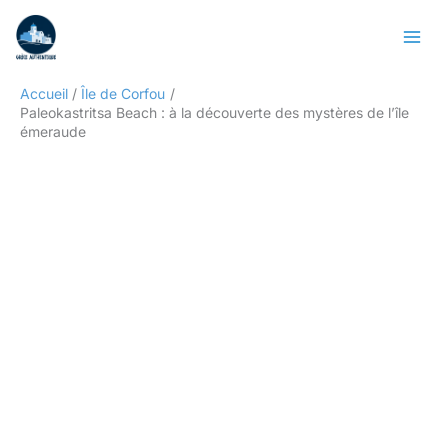
Aller
Rechercher
au
contenu
Accueil
Île de Corfou
Paleokastritsa Beach : à la découverte des mystères de l’île
émeraude