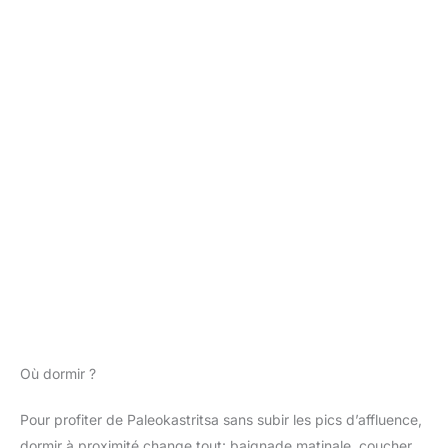
Où dormir ?
Pour profiter de Paleokastritsa sans subir les pics d’affluence,
dormir à proximité change tout: baignade matinale, coucher