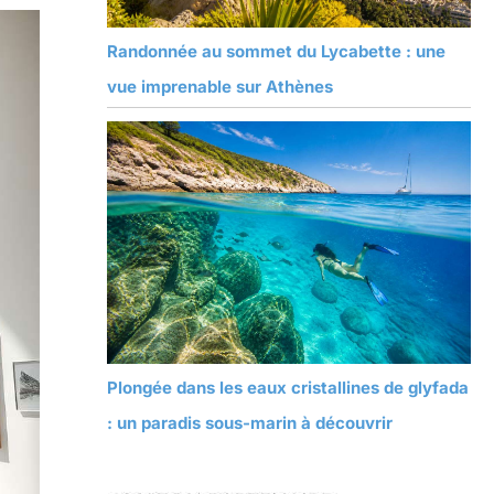
Randonnée au sommet du Lycabette : une
vue imprenable sur Athènes
Plongée dans les eaux cristallines de glyfada
: un paradis sous-marin à découvrir