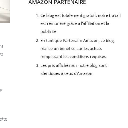
nt
va
ge
ette