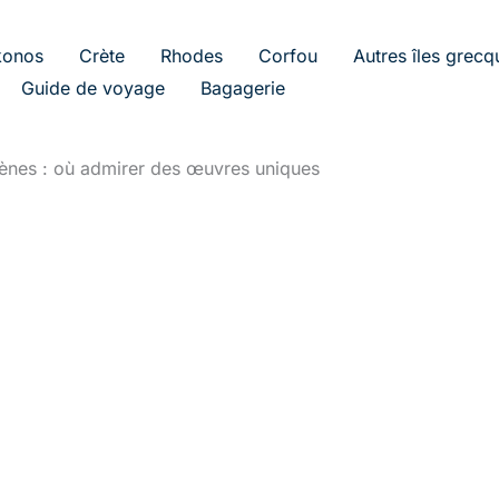
onos
Crète
Rhodes
Corfou
Autres îles grecq
Guide de voyage
Bagagerie
thènes : où admirer des œuvres uniques