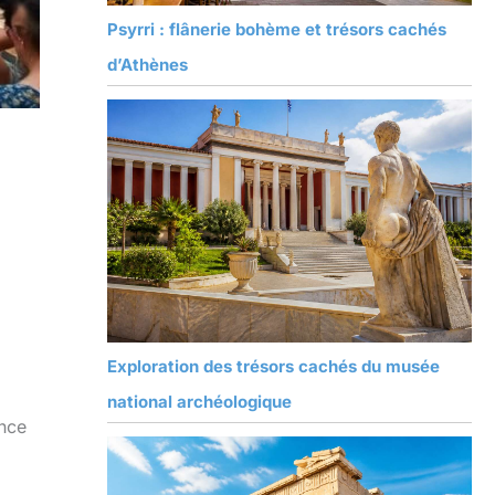
Psyrri : flânerie bohème et trésors cachés
d’Athènes
Exploration des trésors cachés du musée
national archéologique
ence