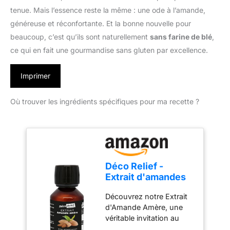
tenue. Mais l’essence reste la même : une ode à l’amande,
généreuse et réconfortante. Et la bonne nouvelle pour
beaucoup, c’est qu’ils sont naturellement
sans farine de blé
,
ce qui en fait une gourmandise sans gluten par excellence.
Imprimer
Où trouver les ingrédients spécifiques pour ma recette ?
Déco Relief -
Extrait d'amandes
amères 100ml
Découvrez notre Extrait
d'Amande Amère, une
véritable invitation au
voyage culinaire. Plongez