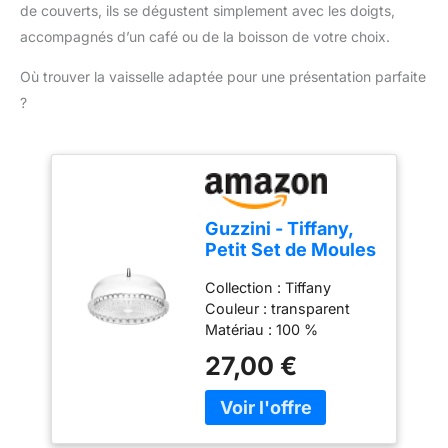
RÉPARABLE PENDANT 15
de couverts, ils se dégustent simplement avec les doigts,
ANS À UN PRIX
accompagnés d’un café ou de la boisson de votre choix.
RAISONNABLE : Nous
vous recommandons de
Où trouver la vaisselle adaptée pour une présentation parfaite
faire réparer votre produit
?
dans notre réseau de 6
200 centres de
réparation dans le
monde entier pour qu'il
dure plus longtemps.
Guzzini - Tiffany,
Petit Set de Moules
à Gâteau -
Collection : Tiffany
Transparent, Ø 30 x
Couleur : transparent
h16 cm - 19950100
Matériau : 100 %
plastique Produit officiel
27,00 €
Guzzini, fabriqué en Italie
depuis 1912 Poids du
colis: 1.02 kilograms