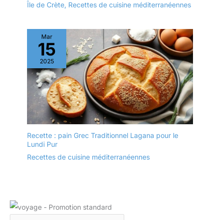
Assiettes à dîner en
Île de Crète
,
Recettes de cuisine méditerranéennes
de taille moyenne avec
Porcelaine sont un
accompagnements
cadeau idéal pour
DESIGN: L'ensemble
mariages ou
Mar
d'assiettes est d'un
housewarming.
15
blanc éclatant avec une
L'Assiette Rectangulaire,
forme rectangulaire
2025
alliant esthétique et
ergonomique et un
durabilité, séduit pour
rebord étroit. Les rebords
son élégance
empêchent les
intemporelle.
déversements, gardent le
comptoir et la table
propres. Cadeau idéal
pour la fête des mères, la
Recette : pain Grec Traditionnel Lagana pour le
fête des pères
Lundi Pur
EMBALLAGE: Un
Recettes de cuisine méditerranéennes
emballage bien conçu
protège la vaisselle en
toute sécurité pendant le
transport. Nous vous
offrirons un
remplacement gratuit si