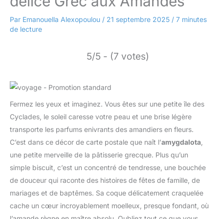
délice Grec aux Amandes
Par
Emanouella Alexopoulou
/
21 septembre 2025
/
7 minutes
de lecture
5/5 - (7 votes)
Fermez les yeux et imaginez. Vous êtes sur une petite île des
Cyclades, le soleil caresse votre peau et une brise légère
transporte les parfums enivrants des amandiers en fleurs.
C’est dans ce décor de carte postale que naît l’
amygdalota
,
une petite merveille de la pâtisserie grecque. Plus qu’un
simple biscuit, c’est un concentré de tendresse, une bouchée
de douceur qui raconte des histoires de fêtes de famille, de
mariages et de baptêmes. Sa coque délicatement craquelée
cache un cœur incroyablement moelleux, presque fondant, où
l’amande règne en maître absolu. Oubliez tout ce que vous