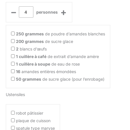
–
+
personnes
250
grammes
de poudre d’amandes blanches
200
grammes
de sucre glace
2
blancs d’œufs
1
cuillère à café
de extrait d’amande amère
1
cuillère à soupe
de eau de rose
16
amandes entières émondées
50
grammes
de sucre glace (pour l’enrobage)
Ustensiles
robot pâtissier
plaque de cuisson
spatule type maryse