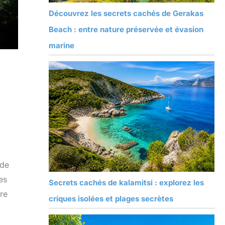
Découvrez les secrets cachés de Gerakas
Beach : entre nature préservée et évasion
marine
 de
es
Secrets cachés de kalamitsi : explorez les
ure
criques isolées et plages secrètes