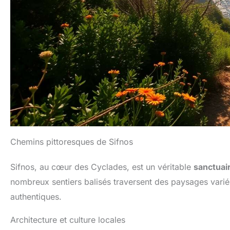
Chemins pittoresques de Sifnos
Sifnos, au cœur des Cyclades, est un véritable
sanctuai
nombreux sentiers balisés traversent des paysages varié
authentiques.
Architecture et culture locales