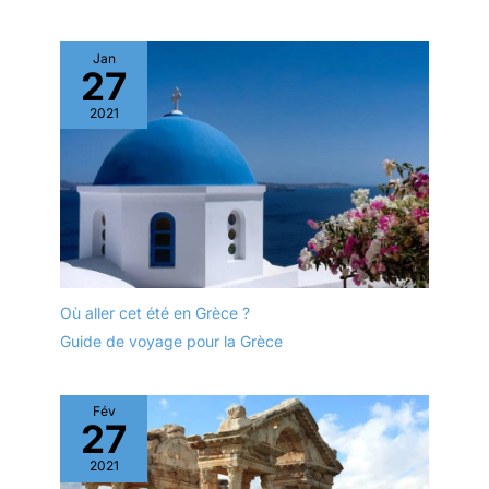
Jan
27
2021
Où aller cet été en Grèce ?
Guide de voyage pour la Grèce
Fév
27
2021