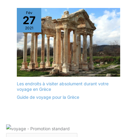
Fév
27
2021
Les endroits à visiter absolument durant votre
voyage en Grèce
Guide de voyage pour la Grèce