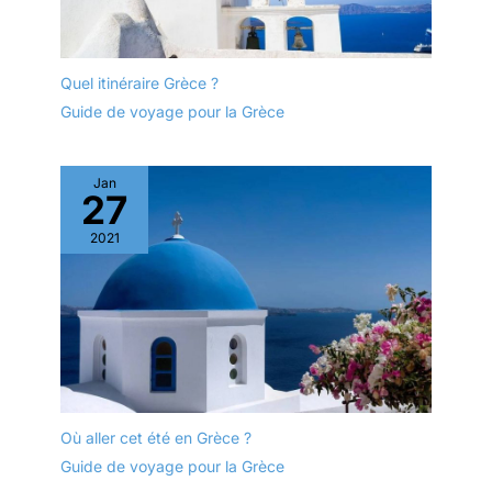
Quel itinéraire Grèce ?
Guide de voyage pour la Grèce
Jan
27
2021
Où aller cet été en Grèce ?
Guide de voyage pour la Grèce