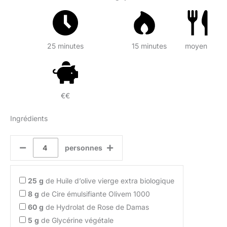
25 minutes
15 minutes
moyen
€€
Ingrédients
personnes
25
g
de Huile d’olive vierge extra biologique
8
g
de Cire émulsifiante Olivem 1000
60
g
de Hydrolat de Rose de Damas
5
g
de Glycérine végétale