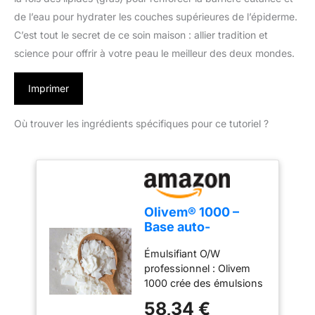
de l’eau pour hydrater les couches supérieures de l’épiderme.
C’est tout le secret de ce soin maison : allier tradition et
science pour offrir à votre peau le meilleur des deux mondes.
Imprimer
Où trouver les ingrédients spécifiques pour ce tutoriel ?
Olivem® 1000 –
Base auto-
émulsifiante
Émulsifiant O/W
naturelle pour
professionnel : Olivem
crèmes et lotions |
1000 crée des émulsions
Émulsifiant H/W de
d'huile dans l'eau stables
qualité
58,34 €
et élégantes avec une