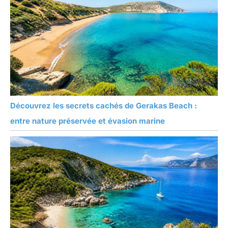
l'exception de la sonde
en acier inoxydable, le
produit lui-même n'est
pas étanche) FACILE À
NETTOYER ET
PRATIQUE : Le
thermomètres à viande
pliable peut être
facilement plié pour être
Découvrez les secrets cachés de Gerakas Beach :
rangé. Grâce à la finition
magnétique ou au trou
entre nature préservée et évasion marine
de suspension au dos,
vous pouvez facilement
l'attacher à votre four ou
à votre réfrigérateur ou le
suspendre n'importe où.
Après utilisation, il suffit
d'essuyer ou de rincer la
sonde