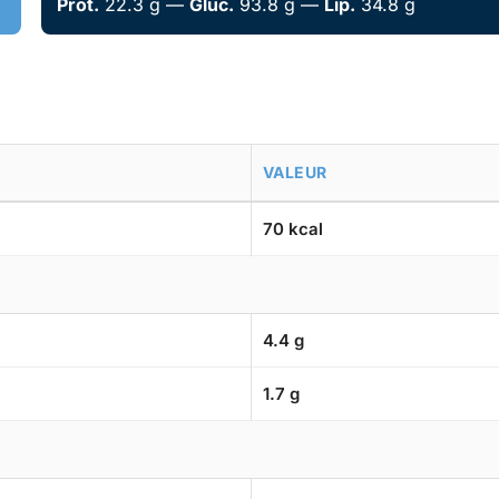
Prot.
22.3 g —
Gluc.
93.8 g —
Lip.
34.8 g
VALEUR
70 kcal
4.4 g
1.7 g