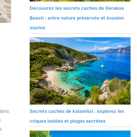
Découvrez les secrets cachés de Gerakas
Beach : entre nature préservée et évasion
marine
dans
Secrets cachés de kalamitsi : explorez les
s
criques isolées et plages secrètes
s