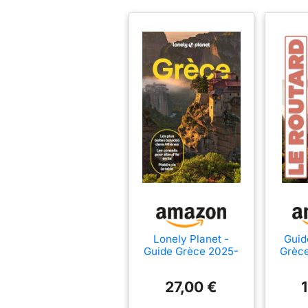
Lonely Planet -
Guid
Guide Grèce 2025-
Grèce
2026: Itinéraires,
expériences,
27,00 €
conseils pratiques