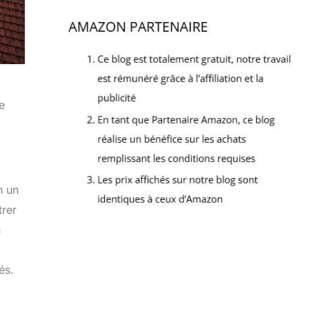
e
n un
trer
n
és.