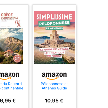
e du Routard
Péloponnèse et
 continentale
Athènes Guide
2026/27
Simplissime
16,95 €
10,95 €