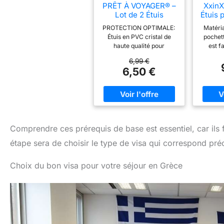
PRÊT À VOYAGER® –
XxinX
Lot de 2 Étuis
Étuis 
Passeport
- Per
PROTECTION OPTIMALE:
Matéria
Transparent –
Cart
Étuis en PVC cristal de
pochet
Format Européen
Carte
haute qualité pour
est f
13x10 cm – PVC
Do
protéger votre passeport
synth
Cristal Haute Qualité
6,99 €
contre l'usure quotidienne
qualit
– Fabriqué en
6,50 €
et les dommages FORMAT
touch
France – Protection
UNIVERSEL: Dimensions
prop
Passeport Souple
parfaitement adaptées au
résista
format européen de 13x10
pas, ré
cm, compatible avec les
facil
passeports français LOT
durable
PRATIQUE: Ensemble de 2
votre 
Comprendre ces prérequis de base est essentiel, car il
protège-passeports
pour pa
étape sera de choisir le type de visa qui correspond préc
transparents pour équiper
robus
toute la famille ou avoir
imperm
une protection de
votre p
Choix du bon visa pour votre séjour en Grèce
rechange FABRICATION
docum
FRANÇAISE: Produit
fiable
conçu et fabriqué en
l'usur
France, garantissant une
éclab
qualité et un savoir-faire
votre
local DESIGN
intac