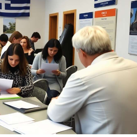
sporter. Design
se range facilement dans
le : La housse de
une valise, un sac ou une
port de voyage
pochette de voyage. 💰
e environ 19,5 x
Bon rapport qualité/prix –
 cm et se glisse
Étui UGOZEN conçu pour
ent dans votre sac
durer, conforme à la
ou poche de veste.
description et apprécié
si, vous avez
pour sa simplicité et sa
ment accès à vos
praticité.
ts de voyage les
s importants.
nt : convient pour
s passeports,
ents de voyage,
 d'avion, cartes de
 cartes d'identité,
 et autres cartes.
al pour la vie
otidienne, les
es, les voyages,
ages d'affaires, la
e miel et d'autres
ns. Contenu de la
n : 4 pièces porte-
rts en noir, blanc,