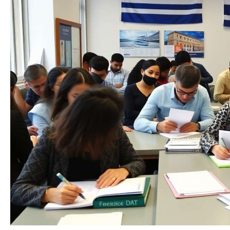
TRANSPARENT: Étui
tran
souple et cristallin
portab
permettant une visibilité
passe
optimale des informations
mesur
du passeport
14,2
facilem
à main 
Ain
rapide
documen
plu
Polyvale
le
docum
billets
crédit,
espèces
Idé
qu
vacanc
les voy
lune d
occasio
livraiso
passepo