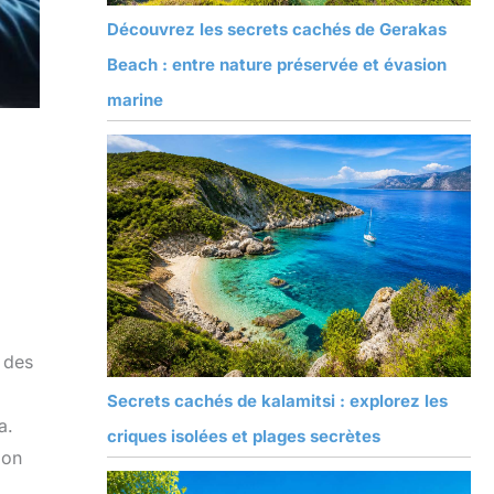
Découvrez les secrets cachés de Gerakas
Beach : entre nature préservée et évasion
marine
e des
Secrets cachés de kalamitsi : explorez les
a.
criques isolées et plages secrètes
ion