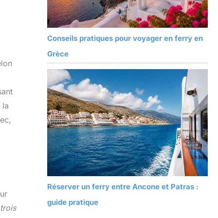
Conseils pratiques pour voyager en ferry en
Grèce
elon
sant
 la
rec,
Réserver un ferry entre Ancone et Patras :
sur
guide pratique
trois