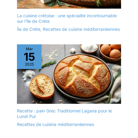
– Conçu pour la vie
moderne, ce plat four
La cuisine crétoise : une spécialité incontournable
résiste aux chocs
sur l’île de Crète
thermiques. Compatible
Île de Crète
,
Recettes de cuisine méditerranéennes
micro-ondes, four et
lave-vaisselle, cette
cocotte en terre cuite ne
s'écaille pas et se nettoie
Mar
15
en un clin d'œil. Un set
de plats à four fiables et
2025
empilables, parfaits pour
optimiser le rangement
dans vos placards.
Recette : pain Grec Traditionnel Lagana pour le
Lundi Pur
Recettes de cuisine méditerranéennes