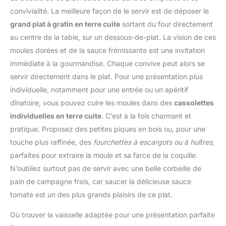
inox pour hacher des
Installation facile des
convivialité. La meilleure façon de le servir est de déposer le
petites quantités de
accessoires grâce au
viande Livraison : 1 x
grand plat à gratin en terre cuite
sortant du four directement
marquage malin
Bosch MultiTalent 3
au centre de la table, sur un dessous-de-plat. La vision de ces
Hautement polyvalent : le
robot de cuisine / Robot
robot est doté de plus de
moules dorées et de la sauce frémissante est une invitation
multifonctions pour
20 fonctions dont
immédiate à la gourmandise. Chaque convive peut alors se
réaliser plus de 50
fouetter, mélanger,
tâches différentes / Avec
servir directement dans le plat. Pour une présentation plus
battre, mixer, mélanger
accessoires de série /
individuelle, notamment pour une entrée ou un apéritif
ou râper ; Grande
Couleur : Noir/Inox
puissance de 800 W La
dînatoire, vous pouvez cuire les moules dans des
cassolettes
brossé
grande capacité du bol
individuelles en terre cuite
. C’est à la fois charmant et
de 2,3 L permet de
pratique. Proposez des petites piques en bois ou, pour une
préparer jusqu'à 0,8 kg
touche plus raffinée, des
fourchettes à escargots ou à huîtres
,
de pâte à gâteau ;
parfaites pour extraire la moule et sa farce de la coquille.
Couteau multifonctions
inox et disque réversible
N’oubliez surtout pas de servir avec une belle corbeille de
pour râper et émincer
pain de campagne frais, car saucer la délicieuse sauce
Livraison : 1 x Bosch
tomate est un des plus grands plaisirs de ce plat.
MultiTalent 3 robot de
cuisine ; Robot
Où trouver la vaisselle adaptée pour une présentation parfaite
multifonctions pour