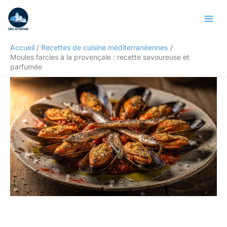
Aller
Rechercher
au
contenu
Accueil
Recettes de cuisine méditerranéennes
Moules farcies à la provençale : recette savoureuse et
parfumée