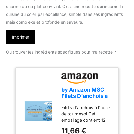
charme de ce plat convivial. C’est une recette qui incarne la
cuisine du soleil par excellence, simple dans ses ingrédients
mais complexe et profonde en saveurs.
Imprimer
Où trouver les ingrédients spécifiques pour ma recette ?
by Amazon MSC
Filets D'anchois à
l'huile De
Filets d'anchois à l'huile
Tournesol, 6x50g
de tournesol Cet
emballage contient 12
portions À conserver
11,66 €
dans un endroit frais et