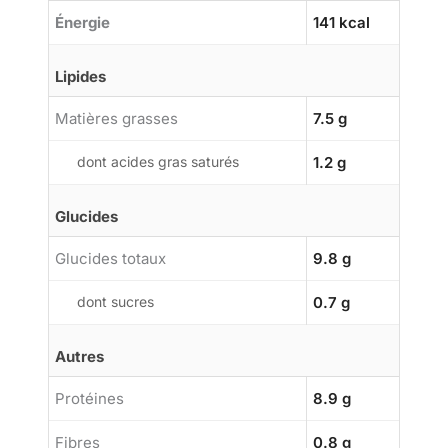
Énergie
141 kcal
Lipides
Matières grasses
7.5 g
dont acides gras saturés
1.2 g
Glucides
Glucides totaux
9.8 g
dont sucres
0.7 g
Autres
Protéines
8.9 g
Fibres
0.8 g