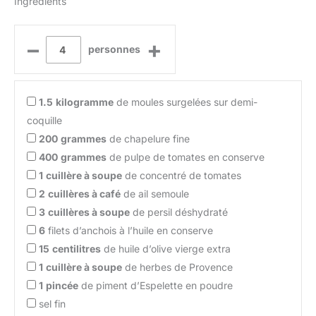
Ingrédients
–
+
personnes
1.5
kilogramme
de moules surgelées sur demi-
coquille
200
grammes
de chapelure fine
400
grammes
de pulpe de tomates en conserve
1
cuillère à soupe
de concentré de tomates
2
cuillères à café
de ail semoule
3
cuillères à soupe
de persil déshydraté
6
filets d’anchois à l’huile en conserve
15
centilitres
de huile d’olive vierge extra
1
cuillère à soupe
de herbes de Provence
1
pincée
de piment d’Espelette en poudre
sel fin