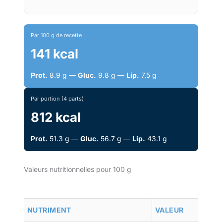
Par 100 g de recette
141 kcal
Prot.
8.9 g —
Gluc.
9.8 g —
Lip.
7.5 g
Par portion (4 parts)
812 kcal
Prot.
51.3 g —
Gluc.
56.7 g —
Lip.
43.1 g
Valeurs nutritionnelles pour 100 g
NUTRIMENT
VALEUR