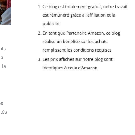
nts
la
 la
es
ités