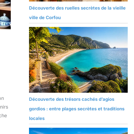
Découverte des ruelles secrètes de la vieille
ville de Corfou
on
Découverte des trésors cachés d’agios
nirs
gordios : entre plages secrètes et traditions
che
locales