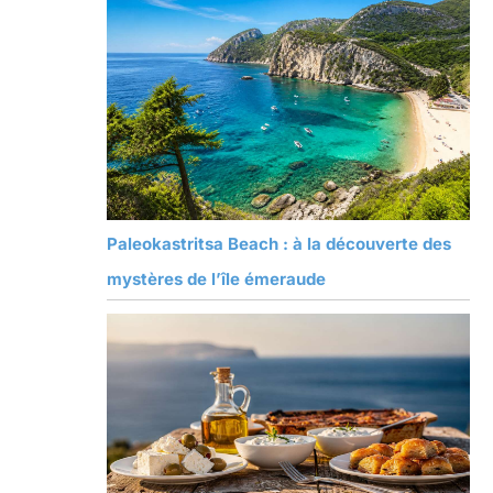
Paleokastritsa Beach : à la découverte des
mystères de l’île émeraude