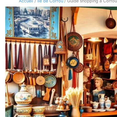
Accueil
Île de Corfou
Guide shopping à Corfou: