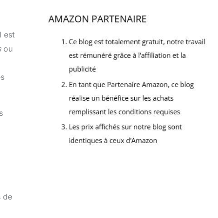
 est
s
ou
es
s
s de