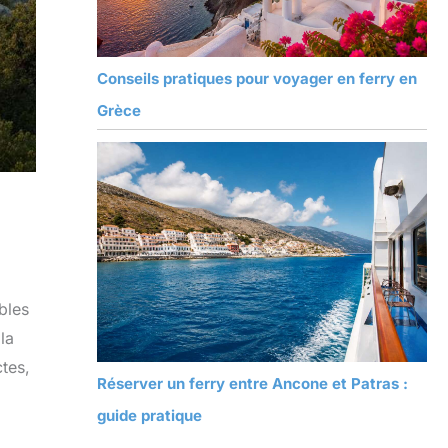
Conseils pratiques pour voyager en ferry en
Grèce
bles
la
ctes,
Réserver un ferry entre Ancone et Patras :
guide pratique