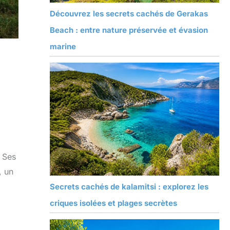
Découvrez les secrets cachés de Gerakas
Beach : entre nature préservée et évasion
marine
. Ses
, un
Secrets cachés de kalamitsi : explorez les
criques isolées et plages secrètes