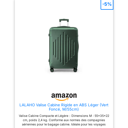
protection fiable MOBILITÉ
légères à soulever, manœuvrer
-5%
FLUIDE: Roues doubles 360° à
et enregistrer Design Extensible
bruit réduit et poignée
pour Plus de Capacité : Toutes
télescopique pour une
les valises s'étendent pour de
manipulation aisée
l'espace supplémentaire
ORGANISATION INTELLIGENTE:
Roulettes Spinner à 360° et
Trois compartiments séparés
Poignée Télescopique : Quatre
avec doublure en polyester
roulettes multidirectionnelles et
150D pour un rangement
poignée télescopique à bouton-
efficace
poussoir pour un roulement
sans effort Accessoires
Coordonnés : Dans les sets 3 et
5 pièces : tote d'embarquement
de 38 cm avec sangle add-a-
bag et kit voyage compact de
25 cm
LALAHO Valise Cabine Rigide en ABS Léger (Vert
Foncé, M/55cm)
Valise Cabine Compacte et Légère：Dimensions M : 55x35x22
cm, poids 2,4 kg. Conforme aux normes des compagnies
aériennes pour le bagage cabine. Idéale pour les voyages