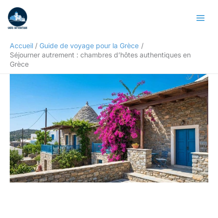
Aller
Rechercher
au
contenu
Accueil
Guide de voyage pour la Grèce
Séjourner autrement : chambres d’hôtes authentiques en
Grèce