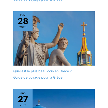
Déc
28
2020
Quel est le plus beau coin en Grèce ?
Guide de voyage pour la Grèce
Jan
27
2021