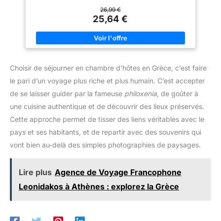
courts ou comme valise soute complémentaire. Matériaux de
qualité supérieure: Ces valises LALAHO en ABS sont légères,
26,99 €
résistantes aux rayures et durables. Faciles à nettoyer, elles
25,64 €
allient esthétique et praticité pour des valises cabine ou soute
toujours impeccables. Roues pivotantes & fermetures solides:
Les roulettes 360° et les fermetures éclair renforcées assurent
une maniabilité parfaite et une longue durée de vie. Idéal pour
une valise voyage fiable et pratique. Sécurité renforcée avec
serrure: Chaque valise est équipée d’une serrure à code à 3
Choisir de séjourner en chambre d’hôtes en Grèce, c’est faire
chiffres pour protéger vos affaires. Une option idéale pour vos
valises cabine ou valises soute lors des contrôles de sécurité.
le pari d’un voyage plus riche et plus humain. C’est accepter
Design pratique et bien pensé: Avec poignée télescopique,
sangles croisées et poches zippées internes, ces valises
de se laisser guider par la fameuse
philoxenia
, de goûter à
offrent un rangement optimisé. Parfait pour organiser vos
essentiels dans une valise grande taille ou cabine.
une cuisine authentique et de découvrir des lieux préservés.
Cette approche permet de tisser des liens véritables avec le
pays et ses habitants, et de repartir avec des souvenirs qui
vont bien au-delà des simples photographies de paysages.
Lire plus
Agence de Voyage Francophone
Leonidakos à Athènes : explorez la Grèce