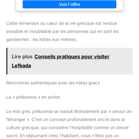
pendant une longue période. 【Antidérapant et antichoc】: Ces
chaussures de sport pour hommes sont fabriquées en EVA et
en caoutchouc résistant. L'EVA offre une absorption des chocs,
un amorti et un soutien efficaces. La semelle extérieure en
caoutchouc est antidérapante et résistante à l'usure. 【Glisser
Cette immersion au cœur de la vie grecque est rendue
sur & À lacets】: Les sneakers homme avec doublure
synthétique élastique et douce protègent votre talon arrière de
possible et inoubliable par les personnes qui en sont les
l'abrasion, ce qui est pratique à mettre et à enlever. Les lacets
peuvent être facilement ajustés pour mieux s'adapter à vos
gardiennes : les hôtes eux-mêmes.
pieds. 【Plusieurs Occacions】: Les baskets et chaussures de
sport homme conviennent à la course, à la randonnée, au sport,
à la gym, au jogging, au cyclisme, à l'exercice, au travail, au
Lire plus
Conseils pratiques pour visiter
basket-ball, au tennis, au football, aux fêtes, aux voyages, à la
maison, aux cours d'entraînement, aux vacances, aux loisirs,
Lefkada
achats quotidiens, camping, conduite, activités intérieures et
extérieures. Chaussures de marche décontractées à enfiler
pour hommes, parfaites pour votre usage quotidien.
Rencontres authentiques avec les hôtes grecs
La « philoxenia » en action
Le mot grec
philoxenia
se traduit littéralement par « amour de
l’étranger ». C’est un concept profondément ancré dans la
culture grecque, qui considère l’hospitalité comme un devoir
sacré. En séjournant chez l’habitant, vous n’êtes pas un