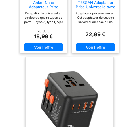
Anker Nano
TESSAN Adaptateur
Adaptateur Prise
Prise Universelle avec
Universelle, pour Les
2 USB C et 2 USB A
Compatibilité universelle :
Adaptateur prise universel :
Voyages
équipé de quatre types de
Cet adaptateur de voyage
ports — type A, type I, type
universel dispose d'une
G et type C — cet
prise EU, UK, AU, US; Il
adaptateur répond à tous
peut être utilisé dans de
20,99 €
22,99 €
vos besoins autour du
nombreux pays les États
18,99 €
monde. À noter : cet
Unis, l'Angleterre,
appareil ne convertit pas la
l'Allemagne, l'Asie, la
tension. Alimente 5
Thaïlande, l'Australie, la
appareils à la fois : grâce à
Chine, le Japon, l'Italie, etc
la prise CA, aux deux ports
Adaptateur Chargeur avec
USB-A et aux deux ports
4 USB : 2 USB A (5V, 2,4A
USB-C, chargez jusqu'à 5
MAX), 2 USB C (5V, 3A) et 1
appareils simultanément.
prise AC (2500W Max.); le
L'un des ports USB-C
chargeur universel est
atteint une vitesse de 20 W :
compatible avec divers
votre iPhone 16 passe de 0
appareils USB; vous
à 50 % en 28 minutes
pouvez charger 5 appareils
seulement. Incroyablement
simultanément Taille
compact : gagnez de la
Compacte : Avec ses
place grâce à cet
dimensions de 5,4 x 5 x
adaptateur 43 % plus petit
6,4 cm, ce adaptateur de
que les modèles similaires.
voyage universel est
Les fiches sont pliables et
compact et portable; son
rétractables pour améliorer
répond à de nombreux
la portabilité. Connexion 2
besoins lors de vos
broches à 2 broches : cet
voyages et économise de