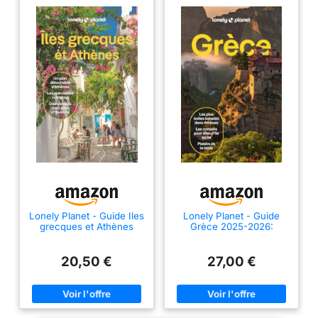
Lonely Planet - Guide Iles
Lonely Planet - Guide
grecques et Athènes
Grèce 2025-2026:
2025-2026: Itinéraires,
Itinéraires, expériences,
expériences, conseils
conseils pratiques
pratiques
20,50 €
27,00 €