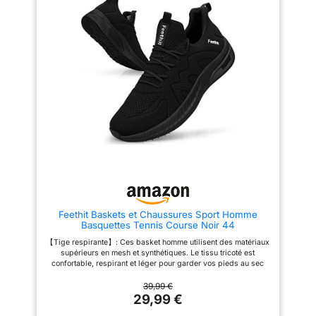
Glissements】La semelle est en
caoutchouc léger,qui a une
poignée forte.Le motif unique
sur la semelle a une grande
distance pour éviter les
embouteillages. 【Occasion
Appropriée】Les chaussures
de pointe sont le meilleur choix
pour la randonnée, la
randonnée, les randonnées en
ville, les voyages, l'escalade, le
jogging, les sports de plein air,
les loisirs urbains, le travail, la
conduite, le camping, etc.
【Garantie de Satisfaction】S'il
y a un problème avec notre
produit, veuillez nous contacter
pour la première fois.Nous
ferons de notre mieux pour vous
aider dans les 24 heures.
Feethit Baskets et Chaussures Sport Homme
Basquettes Tennis Course Noir 44
【Tige respirante】: Ces basket homme utilisent des matériaux
supérieurs en mesh et synthétiques. Le tissu tricoté est
confortable, respirant et léger pour garder vos pieds au sec
pendant l'exercice. 【 Intérieur confortable 】 : l'intérieur des
chaussures homme est fabriqué en textile et en coton respirant
39,99 €
hautement élastique. Amorti et absorption des chocs accrus,
29,99 €
offrant un confort même en position debout et en marchant