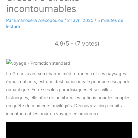
incontournables
Par
Emanouella Alexopoulou
/
21 avril 2025
/
5 minutes de
lecture
4.9/5 - (7 votes)
La Grèce, avec son charme méditerranéen et ses paysages
époustouflants, est une destination idéale pour une escapade
romantique. Entre ses îles paradisiaques et ses villes
historiques, elle offre de nombreuses options pour les couples
en quête de moments privilégiés. Découvrez cinq circuits
incontournables pour un voyage en amoureux.