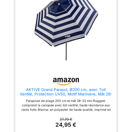
AKTIVE Grand Parasol, Ø200 cm, avec Toit
Ventilé, Protection UV50, Motif Marinière, Mât 28-
32 mm, Mât Flexible, Y Compris Sac de Transport
Parapluie de plage 200 cm et mât 28-32 mm Rugged:
comprend la canopée avec toit ventilé, haute résistance aux
vents forts Marina: en polyester de haute qualité, imprimé en
couleurs, avec 8 mâts en fibre de verre et un mât flexible pour
diriger l'ombre Protection maximale: doublure intérieure
27,70 €
argentée et protection UV50 Transport: offre un sac rayé avec
24,95 €
poignée pour un rangement et un transport pratiques du
parapluie