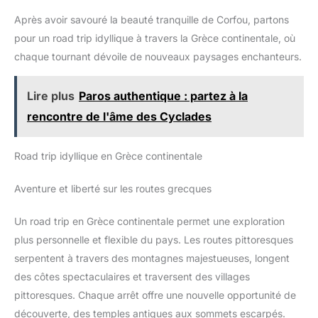
pique‑nique – La nappe est en tissu respirant, avec un dessous
pendant le transport. Le
entièrement étanche. Parfaite sur l’herbe humide ou le sable
couvercle est sécurisé par 2
Après avoir savouré la beauté tranquille de Corfou, partons
mouillé. Elle se fixe sur le côté du panier grâce à deux sangles.
chaînes pour éviter une
Fermeture sécurisée et rangements organisés – Deux chaînes
pour un road trip idyllique à travers la Grèce continentale, où
ouverture accidentelle. Une
sur le couvercle empêchent l’ouverture accidentelle. Des
poignée robuste en cuir PU
lanières en cuir maintiennent la vaisselle en place. Un cadeau
chaque tournant dévoile de nouveaux paysages enchanteurs.
permet un transport pratique à
idéal pour un mariage, Noël, la fête des mères ou des pères.
la main vers la plage, le parc ou
le jardin.
Lire plus
Paros authentique : partez à la
rencontre de l'âme des Cyclades
Road trip idyllique en Grèce continentale
Aventure et liberté sur les routes grecques
Un road trip en Grèce continentale permet une exploration
plus personnelle et flexible du pays. Les routes pittoresques
serpentent à travers des montagnes majestueuses, longent
des côtes spectaculaires et traversent des villages
pittoresques. Chaque arrêt offre une nouvelle opportunité de
découverte, des temples antiques aux sommets escarpés.