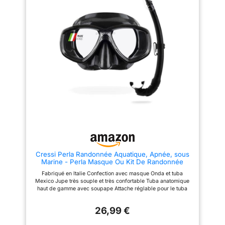
pour la valise. Grâce à un
mâchoire, et d'une valve de
renfort en caoutchouc sur le
purge pour faciliter l'évacuation
côté, ils sont particulièrement
de l'eau. Les palmes Tonga ont
stables. Ils sont ajustable à
une lame courte avec des
différentes tailles de pieds.
chaussons en caoutchouc et
Matériau haut de gamme -
des sangles réglables pour
confort et sécurité
s'adapter à différentes tailles
supplémentaires:L'embouchure
de pieds. Le set Tino Adventure
en silicone de qualité
est conçu en Italie par Cressi et
alimentaire, la jupe et les
fabriqué en Chine. Cressi est
sangles en silicone liquide, la
une marque italienne pionnière
lentille en verre trempé résistant
dans les équipements de
aux impacts et aux rayures, qui
plongée sous-marine, d'apnée
vous protège de toutes sortes
et de snorkeling depuis 1946.
d'objets durs ou Si vous avez
des questions sur ce produit,
veuillez nous contacter et nous
vous aiderons à résoudre le
problème,Remarque : veuillez
nettoyer soigneusement le sable
Cressi Perla Randonnée Aquatique, Apnée, sous
dans le tube avant la prochaine
Marine - Perla Masque Ou Kit De Randonnée
utilisation, sinon l'eau entrera
Aquatique Perla Masque + Tuba Mexico, Taille
dans le tube respiratoire.
Fabriqué en Italie Confection avec masque Onda et tuba
Unique, Adulte Unisexe
Mexico Jupe très souple et très confortable Tuba anatomique
haut de gamme avec soupape Attache réglable pour le tuba
26,99 €