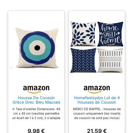
Housse De Coussin
Homefeelzydys Lot de 4
Grèce Grec Bleu Mauvais
Housses de Coussin
Œil Symbole De
carrées pour extérieur,
✮ Taie d'oreiller Dimensions :45
MERCI DE RAPPEL : housses de
Protection Amulette Taies
terrasse, Jardin, Salon,
cm x 45 cm (veuillez permettre
coussin uniquement (les inserts
d'oreiller Imprimée
canapé, décoration Style
un écart de 1 à 2 cm), il s'adapte
de coussin ne sont pas inclus)
Couverture De Coussin
Ferme, Bleu Marine, 114
à un insert de 45,7 x 45,7 cm ou
et le motif ne peint qu'un côté.
avec pour Imprimés
x 114 cm, 45 x 45 cm
un insert plus petit. Taie Oreiller
TISSU NATUREL DE QUALITÉ
Salon Decor DIY Lit
9,98 €
21,59 €
uniquement, les inserts ne sont
SUPÉRIEURE ET FABRICATION