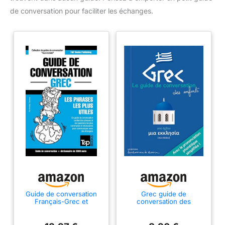
de conversation pour faciliter les échanges.
Guide de conversation
Grec guide de
Français-Grec et
conversation des
vocabulaire thématique
enefants
de 3000 mots