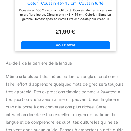
Coton, Coussin 45x45 cm, Coussin tufté
peut également être utilisé
décoratif
comme cadeau de vacances
Coussin en 100% coton à motif tufté. Coussin de garnissage en
pour votre famille et vos amis.
microfibre inclus. Dimensions : 45 x 45 cm. Coloris : Blanc La
gamme Homescapes en coton tufté est idéale pour créer un
véritable cocon de douceur dans votre intérieur. Cette
collection comprend également des parures de lit et plaids
21,99 €
(vendus séparément). Ce coussin tufté est idéal pour apporter
une touche de déco à un canapé, un fauteuil ou une chambre et
il s’accordera à de nombreux styles de décoration. Conseil
d’entretien : lavage en machine à 30°C. Réputé pour être
naturellement hypoallergénique, le coton ne peluche pas, et
garde son éclat lavage après lavage. Créée au Royaume-Uni
en 2000, Homescapes propose une large sélection d’articles
Au-delà de la barrière de la langue
pour la maison. Choisissez parmi de nombreuses collections
comprenant un large choix de tapis, de plaids, de coussins et
d’autres accessoires décoratifs, pour vous permettre de de
Même si la plupart des hôtes parlent un anglais fonctionnel,
transformer votre intérieur et qui s’adapteront à tous les styles
de décoration.
faire l’effort d’apprendre quelques mots de grec sera toujours
très apprécié. Des expressions simples comme
« kalimera »
(bonjour) ou
« efcharisto »
(merci) peuvent briser la glace et
ouvrir la porte à des conversations plus riches. Cette
interaction directe est un excellent moyen de pratiquer la
langue et de comprendre les subtilités culturelles qui ne se
trouvent dans aucun guide. Pensez à emporter un petit guide