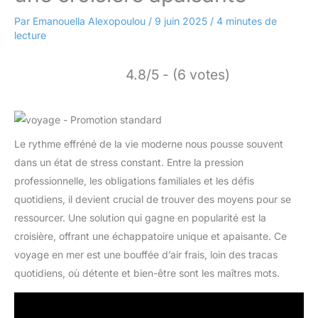
Par
Emanouella Alexopoulou
/
9 juin 2025
/
4 minutes de
lecture
4.8/5 - (6 votes)
Le rythme effréné de la vie moderne nous pousse souvent
dans un état de stress constant. Entre la pression
professionnelle, les obligations familiales et les défis
quotidiens, il devient crucial de trouver des moyens pour se
ressourcer. Une solution qui gagne en popularité est la
croisière, offrant une échappatoire unique et apaisante. Ce
voyage en mer est une bouffée d’air frais, loin des tracas
quotidiens, où détente et bien-être sont les maîtres mots.