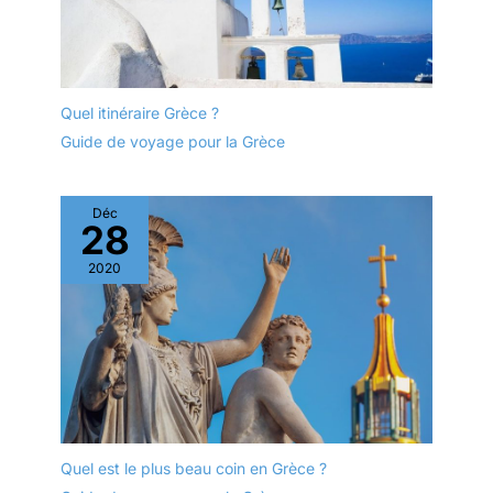
Quel itinéraire Grèce ?
Guide de voyage pour la Grèce
Déc
28
2020
Quel est le plus beau coin en Grèce ?