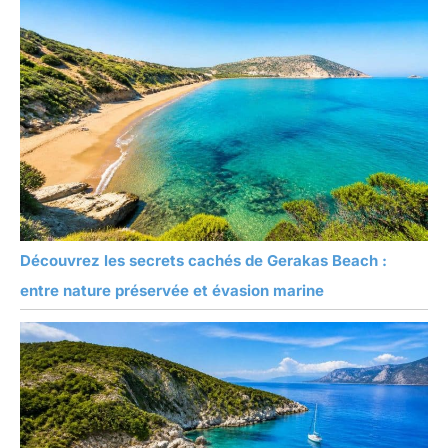
gants conviennent aux
travaux en extérieur, à la
transformation
alimentaire, au nettoyage
domestique, aux travaux
en laboratoire, etc.
(Remarque : ce
respirateur facial intégral
convient moins bien aux
personnes portant des
lunettes.)
Découvrez les secrets cachés de Gerakas Beach :
entre nature préservée et évasion marine