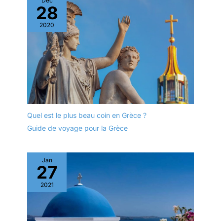
Déc
date de péremption.)
questions, n’hésitez pas
28
Filtration professionnelle
nous contacter, notre
: Ce respirateur intégral
2020
service clients en
avec filtres utilise un
français s’occupera de
système de double
vous. CONFORT
filtration capable de
D’UTILISATION LONGUE
bloquer efficacement les
DURÉE : En combinant
vapeurs et gaz
une structure légère, des
organiques, la fumée, le
sangles réglables et
pollen, la poussière et les
l’utilisation de matériaux
particules. Il assure une
de qualité doux sur la
Quel est le plus beau coin en Grèce ?
protection optimale
peau, ce masque est
contre les gaz nocifs,
Guide de voyage pour la Grèce
idéal pour de longues
faisant de lui un
sessions de travail,
équipement respiratoire
puisqu’il ne vous
idéal pour la vie
Jan
fatiguera pas.
27
quotidienne et le travail.
Confort de port : Ce
2021
respirateur avec filtres
est fabriqué en silicone
de haute qualité. Son
matériau en caoutchouc