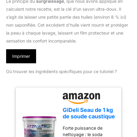
Le principe du
surgraissage
, que nous avons appliqué en
calculant notre recette, est la clé d’un savon ultra-doux. Il
s’agit de laisser une petite partie des huiles (environ 8 % ici)
non saponifiée. Cet excédent d’huile vient nourrir et protéger
la peau à chaque lavage, laissant un film protecteur et une
sensation de confort incomparable.
Imprimer
Où trouver les ingrédients spécifiques pour ce tutoriel ?
GiDeli Seau de 1 kg
de soude caustique
- Flocons
Forte puissance de
d'hydroxyde de
nettoyage : le soda
sodium (NaOH) 99