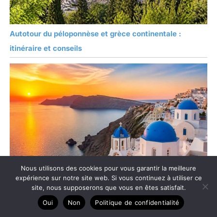
Autotour du péloponnèse et grèce continentale :
itinéraire et conseils
Nous utilisons des cookies pour vous garantir la meilleure
expérience sur notre site web. Si vous continuez à utiliser ce
site, nous supposerons que vous en êtes satisfait.
Oui
Non
Politique de confidentialité
Conseils pratiques pour voyager en ferry en Grèce