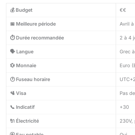
💰 Budget
€€
📅 Meilleure période
Avril 
⏱️ Durée recommandée
2 à 4 
🗣️ Langue
Grec à
💱 Monnaie
Euro (
🕐 Fuseau horaire
UTC+
🛂 Visa
Pas de
📞 Indicatif
+30
🔌 Électricité
230V, 
🚰 Eau potable
Oui