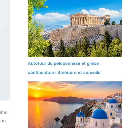
Autotour du péloponnèse et grèce
continentale : itinéraire et conseils
time
 au