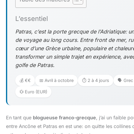
L’essentiel
Patras, c’est la porte grecque de l’Adriatique: un
de voyage au long cours. Entre front de mer, ru
cœur d’une Grèce urbaine, populaire et chaleure
transformer un simple trajet en expérience, avec
golfe de Patras.
💰 €€
📅 Avril à octobre
⏱️ 2 à 4 jours
🗣️ Grec
💱 Euro (EUR)
En tant que
blogueuse franco-grecque
, j’ai un faible p
entre Ancône et Patras en est une: on quitte les collines