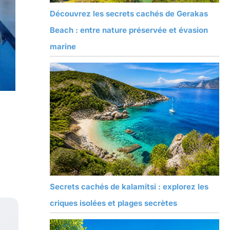
Découvrez les secrets cachés de Gerakas
Beach : entre nature préservée et évasion
marine
Secrets cachés de kalamitsi : explorez les
criques isolées et plages secrètes