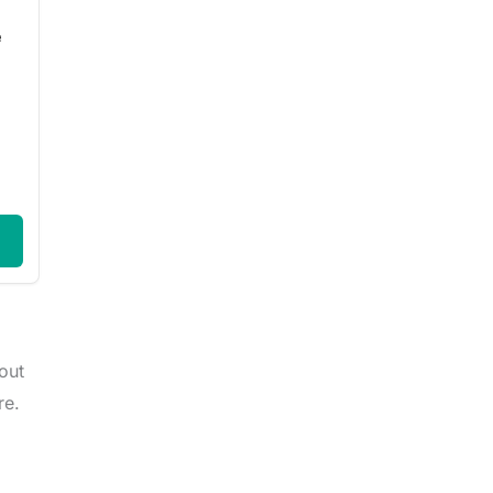
e
out
re.