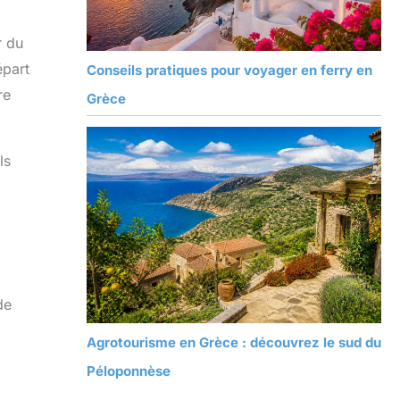
r du
épart
Conseils pratiques pour voyager en ferry en
re
Grèce
ls
de
Agrotourisme en Grèce : découvrez le sud du
Péloponnèse