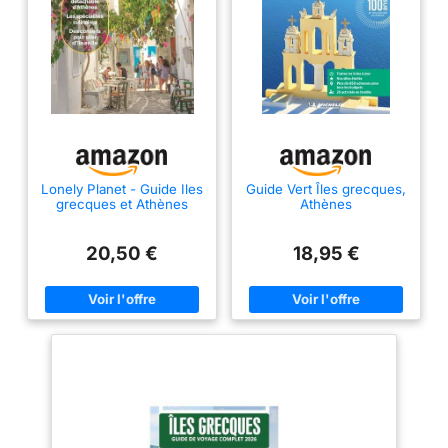
Lonely Planet - Guide Iles
Guide Vert Îles grecques,
grecques et Athènes
Athènes
2025-2026: Itinéraires,
expériences, conseils
pratiques
20,50 €
18,95 €