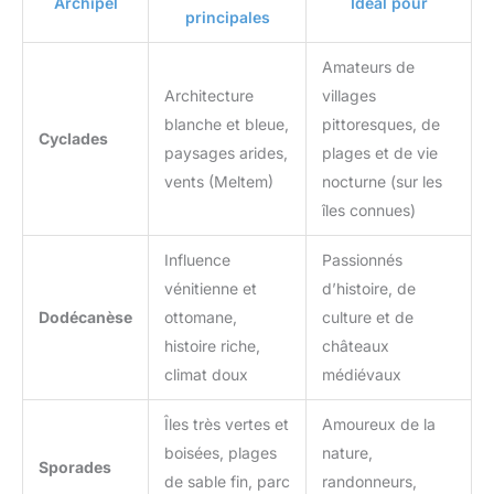
Archipel
Idéal pour
principales
Amateurs de
Architecture
villages
blanche et bleue,
pittoresques, de
Cyclades
paysages arides,
plages et de vie
vents (Meltem)
nocturne (sur les
îles connues)
Influence
Passionnés
vénitienne et
d’histoire, de
Dodécanèse
ottomane,
culture et de
histoire riche,
châteaux
climat doux
médiévaux
Îles très vertes et
Amoureux de la
boisées, plages
nature,
Sporades
de sable fin, parc
randonneurs,