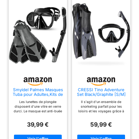
Smyidel Palmes Masques
CRESSI Tino Adventure
Tuba pour Adultes,Kits de
Set Black/Graphite [S/M]
Plongée, Masque de
- Kit pour la Plongée et
Les lunettes de plongée
Il s'agit d'un ensemble de
Plongée + Tuba Semi-
Le Snorkeling Palmes
disposent d'une vitre en verre
snorkeling parfait pour les
Sec + Palmes + Sac, Kits
Tonga, Masque Tino et
durci. Le masque est anti-buée
loisirs et les voyages grâce à
de Randonnée Aquatique
Tuba Scilla,
et très étanche. Il adhère
son design compact et léger. Le
Set de Snorkeling pour
Noir/Graphite, S/M,
fermement au visage et ne
masque Tino est composé de
Adultes et Adolescents
Adultes
39,99 €
59,99 €
laisse donc pas passer
verre trempé et d'un verre en
l'eau,Eurocode:S/M:36-41,
forme de goutte d'eau pour
ML/XL: 42-47 Tuba: Snorkel à
augmenter le champ de vision.