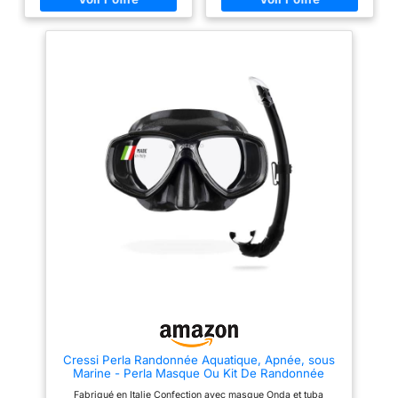
sec, avec mécanisme de
Le tuba Scilla réduit l'entrée
verrouillage breveté, protège
d'eau grâce à son système de
contre les éclaboussures. Tuba
valve sèche en haut, et dispose
de forme elliptique augmente le
d'un attache-tuba pour un
confort et la capacité air-
ajustement facile au masque,
livraison. Palmes réglables:
d'un embout en silicone pour
Aileron courte, légère et idéale
réduire la fatigue de la
pour la valise. Grâce à un
mâchoire, et d'une valve de
renfort en caoutchouc sur le
purge pour faciliter l'évacuation
côté, ils sont particulièrement
de l'eau. Les palmes Tonga ont
stables. Ils sont ajustable à
une lame courte avec des
différentes tailles de pieds.
chaussons en caoutchouc et
Matériau haut de gamme -
des sangles réglables pour
confort et sécurité
s'adapter à différentes tailles
supplémentaires:L'embouchure
de pieds. Le set Tino Adventure
en silicone de qualité
est conçu en Italie par Cressi et
alimentaire, la jupe et les
fabriqué en Chine. Cressi est
sangles en silicone liquide, la
une marque italienne pionnière
lentille en verre trempé résistant
dans les équipements de
aux impacts et aux rayures, qui
plongée sous-marine, d'apnée
vous protège de toutes sortes
et de snorkeling depuis 1946.
d'objets durs ou Si vous avez
des questions sur ce produit,
veuillez nous contacter et nous
vous aiderons à résoudre le
problème,Remarque : veuillez
nettoyer soigneusement le sable
Cressi Perla Randonnée Aquatique, Apnée, sous
dans le tube avant la prochaine
Marine - Perla Masque Ou Kit De Randonnée
utilisation, sinon l'eau entrera
Aquatique Perla Masque + Tuba Mexico, Taille
dans le tube respiratoire.
Fabriqué en Italie Confection avec masque Onda et tuba