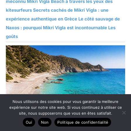
méconnu Mikri Vigla Beach à travers les yeux des
kitesurfeurs Secrets cachés de Mikri Vigla : une
expérience authentique en Grèce Le côté sauvage de
Naxos : pourquoi Mikri Vigla est incontournable Les
goûts
Nous utilisons des cookies pour vous garantir la meilleure
expérience sur notre site web. Si vous continuez à utiliser ce
site, nous supposerons que vous en êtes satisfait.
Oui
Non
Politique de confidentialité
Apella Beach Karpathos : un coin de paradis encore