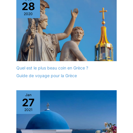
28
2020
Quel est le plus beau coin en Grèce ?
Guide de voyage pour la Grèce
Jan
27
2021