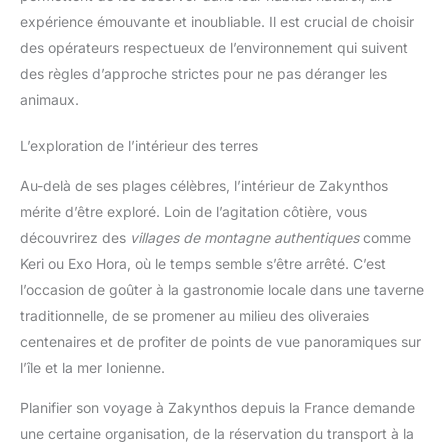
montres, bijoux, etc. C'est le
premier choix pour les voyages
expérience émouvante et inoubliable. Il est crucial de choisir
en plein air.
des opérateurs respectueux de l’environnement qui suivent
des règles d’approche strictes pour ne pas déranger les
animaux.
L’exploration de l’intérieur des terres
Au-delà de ses plages célèbres, l’intérieur de Zakynthos
mérite d’être exploré. Loin de l’agitation côtière, vous
découvrirez des
villages de montagne authentiques
comme
Keri ou Exo Hora, où le temps semble s’être arrêté. C’est
l’occasion de goûter à la gastronomie locale dans une taverne
traditionnelle, de se promener au milieu des oliveraies
centenaires et de profiter de points de vue panoramiques sur
l’île et la mer Ionienne.
Planifier son voyage à Zakynthos depuis la France demande
une certaine organisation, de la réservation du transport à la