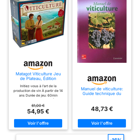
Matagot Viticulture Jeu
de Plateau, Édition
Française SVIT001059
Initiez-vous à l’art de la
Manuel de viticulture:
production de vin À partir de 14
Guide technique du
ans Durée de jeu: 60min
viticulteur
Nombre de joueurs: 1 À 6
61,00 €
48,73 €
54,95 €