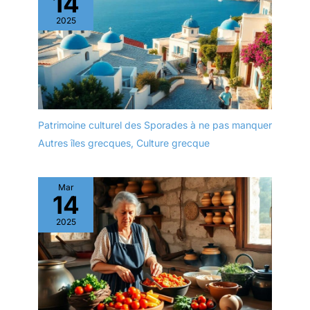
14
2025
Patrimoine culturel des Sporades à ne pas manquer
Autres îles grecques
,
Culture grecque
Mar
14
2025