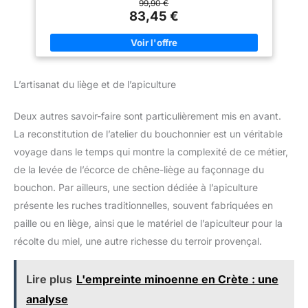
douleur, idéal pour le jardin, la serre ou le vignoble. 💧 IDÉAL
99,90 €
POUR LES GRANDES SURFACES : Ce pulvérisateur dorsal est
83,45 €
parfait pour les applications étendues en horticulture,
agriculture et viticulture. Son généreux réservoir de 12 L permet
de traiter de vastes zones sans interruptions fréquentes pour le
remplissage. 🔧 RÉGLAGE DE LA PRESSION POUR UN
DOSAGE PRÉCIS : Grâce au régulateur de pression intégré sur
la vanne, la pression de travail se règle en continu entre 1 et 3
L’artisanat du liège et de l’apiculture
bar. C’est la solution idéale pour un dosage exact des engrais
et produits phytosanitaires. 🚀 PERFORMANCE & EFFICACITÉ :
Le levier de pompe, montable à gauche ou à droite, génère
Deux autres savoir-faire sont particulièrement mis en avant.
sans effort une pression allant jusqu'à 6 bar. Cela permet de
longs intervalles de travail sans avoir à repomper sans cesse,
La reconstitution de l’atelier du bouchonnier est un véritable
augmentant ainsi votre productivité. 🇩🇪 QUALITÉ
ALLEMANDE ET EXPERTISE : Marque GLORIA établie depuis
voyage dans le temps qui montre la complexité de ce métier,
plus de 75 ans pour les amateurs, professionnels et l'industrie.
Profitez d'une grande durabilité et d'une garantie de 10 ans sur
de la levée de l’écorce de chêne-liège au façonnage du
les pièces de rechange : un investissement sûr pour votre
bouchon. Par ailleurs, une section dédiée à l’apiculture
jardin !
présente les ruches traditionnelles, souvent fabriquées en
paille ou en liège, ainsi que le matériel de l’apiculteur pour la
récolte du miel, une autre richesse du terroir provençal.
Lire plus
L'empreinte minoenne en Crète : une
analyse