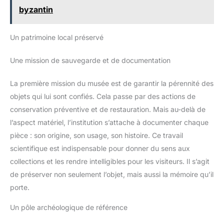
bucolique, vent vintage et
byzantin
autres styles variés. Champ
d'application: Oktoberfest, fête
à thème bavaroise avec un écho
précis aux besoins
Un patrimoine local préservé
vestimentaires des événements
folkloriques; Peut également
être utilisé pour les mariages
Une mission de sauvegarde et de documentation
folkloriques, les cérémonies
d'église et d'autres occasions
traditionnelles formelles,
La première mission du musée est de garantir la pérennité des
montrant l'élégance solennelle;
Everyday avec jupe midi
objets qui lui sont confiés. Cela passe par des actions de
longueur avec design
conservation préventive et de restauration. Mais au-delà de
classique, idéal pour les fêtes
rétro, sorties bucoliques,
l’aspect matériel, l’institution s’attache à documenter chaque
répondre à la recherche d'une
femme pour le style bavarois ou
pièce : son origine, son usage, son histoire. Ce travail
look romantique, couvrant
plusieurs scènes à porter et à
scientifique est indispensable pour donner du sens aux
assortir. Cadeau: plein de
collections et les rendre intelligibles pour les visiteurs. Il s’agit
caractéristiques de la culture
bavaroise, Design traditionnel
de préserver non seulement l’objet, mais aussi la mémoire qu’il
dirndl + artisanat raffiné,
adapté à des événements tels
porte.
que l'Oktoberfest, les
réceptionnistes peuvent être
Un pôle archéologique de référence
directement utilisés pour les
styles de vacances et découvrir
les plaisirs folkloriques.