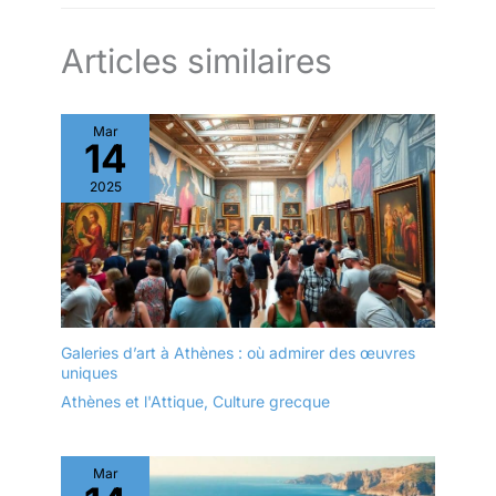
Articles similaires
Mar
14
2025
Galeries d’art à Athènes : où admirer des œuvres
uniques
Athènes et l'Attique
,
Culture grecque
Mar