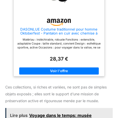
cordon de ceinture réglable
pour souligner la courbe des
membres lombaires et
s'adapter à différentes formes
de corps. Tablier avec motif
brodé, les couleurs font écho à
la jupe, conservent la rime
DASONLUE Costume traditionnel pour homme
traditionnelle trachten (robe
Oktoberfest - Pantalon en cuir avec chemise à
traditionnelle), tout en intégrant
carreaux - Tenue bavaroise pour la prairie -
une coupe à la mode pour créer
Matériau : indéchirable, robuste Fonctions : extensible,
Carnaval - Fête de la bière - Costume traditionnel
facilement une ambiance
adaptable Coupe : taille standard, convient Design : esthétique
allemand - Kit
authentique Oktoberfest. Match:
sportive, active Occasions : pour voyager dans la valise, ne se
scène de l'Oktoberfest, peut
froisse pas, peu encombrant
être combiné avec des
chaussures en cuir de style
28,37 €
bavarois, des sabots, ou un
pantalon en cuir traditionnel
(pour les femmes), superposé
avec des cerceaux de même
style, collier, renforcer
l'atmosphère folklorique; Dans
l'usure quotidienne, avec de
Ces collections, si riches et variées, ne sont pas de simples
petites chaussures blanches
minimalistes, CARDIGAN tricoté,
objets exposés ; elles sont le support d’une mission de
changer le sens du casual, peut
préservation active et rigoureuse menée par le musée.
également être combiné avec un
chapeau de paille vintage,
bottes longues, intégrer des
éléments traditionnels dans un
Lire plus
Voyage dans le temps: musée
style moderne, adapté au vent