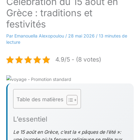
Célébration du 15 août en
Grèce : traditions et
festivités
Par
Emanouella Alexopoulou
/
28 mai 2026
/
13 minutes de
lecture
4.9/5 - (8 votes)
Table des matières
L’essentiel
Le 15 août en Grèce, c’est la « pâques de l’été »:
une journée où la ferveur religieuse se mêle aux