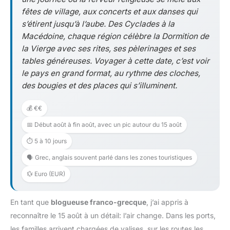
fêtes de village, aux concerts et aux danses qui
s’étirent jusqu’à l’aube. Des Cyclades à la
Macédoine, chaque région célèbre la Dormition de
la Vierge avec ses rites, ses pèlerinages et ses
tables généreuses. Voyager à cette date, c’est voir
le pays en grand format, au rythme des cloches,
des bougies et des places qui s’illuminent.
💰 €€
📅 Début août à fin août, avec un pic autour du 15 août
⏱️ 5 à 10 jours
🗣️ Grec, anglais souvent parlé dans les zones touristiques
💱 Euro (EUR)
En tant que
blogueuse franco-grecque
, j’ai appris à
reconnaître le 15 août à un détail: l’air change. Dans les ports,
les familles arrivent chargées de valises, sur les routes les