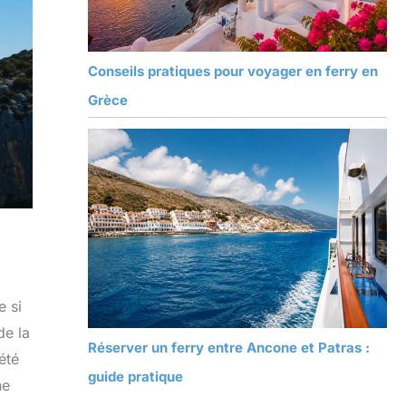
Conseils pratiques pour voyager en ferry en
Grèce
e si
de la
Réserver un ferry entre Ancone et Patras :
été
guide pratique
ne