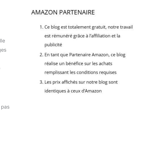
lle
ges
e
e pas