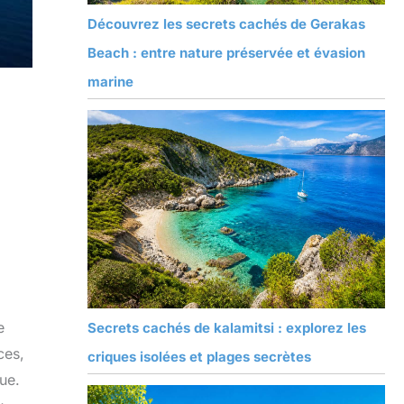
Découvrez les secrets cachés de Gerakas
Beach : entre nature préservée et évasion
marine
e
Secrets cachés de kalamitsi : explorez les
ces,
criques isolées et plages secrètes
que.