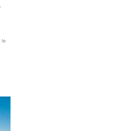
e
 le