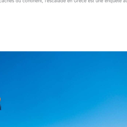
achés du continent, l’escalade en Grèce est une enquête a