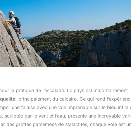
our la pratique de l’escalade. Le pays est majoritairement
qualité
, principalement du calcaire. Ce qui rend l’expérienc
imper une falaise avec une vue imprenable sur le bleu infini 
sculptée par le vent et l’eau, présente une incroyable vari
 par des grottes parsemées de stalactites, chaque voie est u