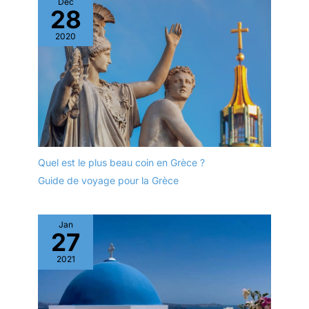
Déc
28
2020
Quel est le plus beau coin en Grèce ?
Guide de voyage pour la Grèce
Jan
27
2021