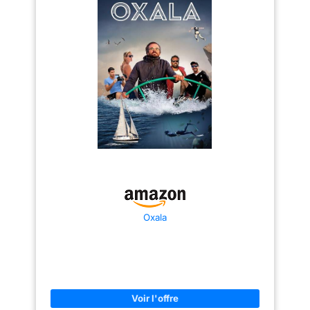
par la friction entre la corde et
d'un mousqueton à corde
la roue, ce qui vous aide à
réglable pour grimper aux
grimper ou à descendre en
arbres en toute sécurité. Livré
toute sécurité Matériau:
avec sangle de cheville
Dispositif autobloquant pour
supplémentaire, ceinture
l'escalade est fabriqué à partir
multifonctionnelle, gants.
de matériaux métalliques
【Confortable】: Poignets
hautement résistants, faciles à
moulés en plastique résistant
utiliser et de fabrication soignée
aux chocs réglables avec
Multifonctionnel: Descendeur
rembourrage intégré pour un
d'arrêt auto freinant convient
confort maximal. Améliorez la
aux systèmes de descente en
hauteur, tout le monde peut
rappel, aux interventions des
régler entre 15,35 et 17,72
pompiers et aux travaux en
pouces (39-45 cm). La capacité
hauteur, et offre des
de charge maximale est de 100
performances fiables dans
kg (220 lb). 【Utilisations
diverses situations
universelles】 L'outil
d'escalade de poteau est très
approprié pour la cueillette de
fruits, l'escalade sportive
Oxala
intérieure et extérieure, les
ceintures extérieures, le
sauvetage en cas d'incendie, le
travail aérien, etc. REMARQUE :
Des sangles de pied (cheville)
doivent être utilisées pour plus
de stabilité. 【Emballage
inclus】: 1 * Outils d'escalade +
1 * Ceinture complète, 1 *