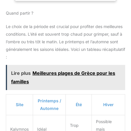
Ceinture de protection + 2 *
Gants, 2 * Sangles pour les
pieds + 2 * Sangles pour les
Quand partir ?
chevilles. Le matériel
d'escalade est en acier, la
ceinture est en polypropylène et
Le choix de la période est crucial pour profiter des meilleures
la corde est en nylon.
conditions. L’été est souvent trop chaud pour grimper, sauf à
l’ombre ou très tôt le matin. Le printemps et l’automne sont
généralement les saisons idéales. Voici un tableau récapitulatif
:
Lire plus
Meilleures plages de Grèce pour les
familles
Printemps /
Site
Été
Hiver
Automne
Possible
Trop
Kalymnos
Idéal
mais