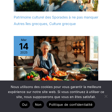
Patrimoine culturel des Sporades à ne pas manquer
Autres îles grecques
,
Culture grecque
Mar
14
2025
Nous utilisons des cookies pour vous garantir la meilleure
Île de Milos : à la recherche du plat traditionnel
expérience sur notre site web. Si vous continuez à utiliser ce
local.
site, nous supposerons que vous en êtes satisfait.
Autres îles grecques
,
Culture grecque
Oui
Non
Politique de confidentialité