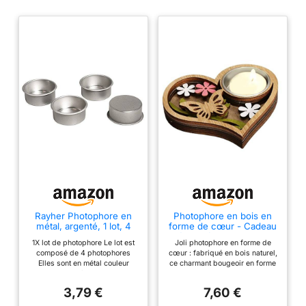
Rayher Photophore en
Photophore en bois en
métal, argenté, 1 lot, 4
forme de cœur - Cadeau
pces., 4,1cm ø, arts
décoratif pour maman -
1X lot de photophore Le lot est
Joli photophore en forme de
créatifs, décorations,
Bougeoir décoratif pour
composé de 4 photophores
cœur : fabriqué en bois naturel,
bougies, mariage,
Pâques - Bougie de
Elles sont en métal couleur
ce charmant bougeoir en forme
Pâques, Noël-56936000
baptême - Assiette de
argent Le diamètre de 4,1cm est
de cœur ajoutera une
mariage
adapté aux bougies chauffe-
atmosphère chaleureuse et
3,79 €
7,60 €
plats standards Cet article vous
romantique à votre maison.
sera indispensable pour la
Parfait pour les occasions