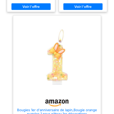
réalisation de décorations avec
spéciales : idéal pour Pâques,
des bougies chauffes-plats :
bougies de baptême, mariages
couronne de l’avant à Noël,
ou comme cadeau adorable
décorations à Pâques; les
pour maman pour créer une
bougies viendront s’y loger et
ambiance chaleureuse et
seront maintenues en position
élégante. Pièce décorative
polyvalente : peut être utilisée
comme petite décoration de
table, décoration pour une fête
romantique ou comme beau
cadeau pour les amis et la
famille. Design sûr et stable :
assure un maintien sûr des
bougies chauffe-plat et
empêche les éclaboussures de
cire, combine décoration et
fonctionnalité. Idée cadeau
attrayante : Un présent
significatif et décoratif pour les
mères, les amis ou les êtres
chers, idéal pour les
anniversaires, les fêtes ou les
occasions spéciales.
Bougies 1er d'anniversaire de lapin,Bougie orange
numéro 1 pour gâteau,1er décorations