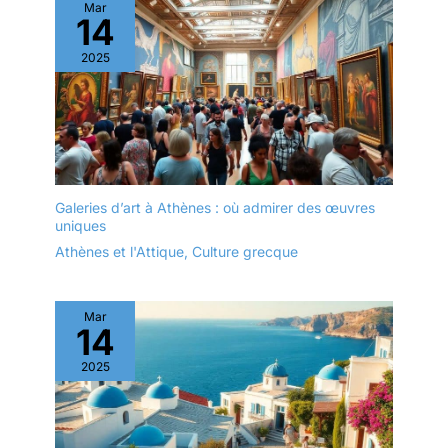
Mar
14
2025
Galeries d’art à Athènes : où admirer des œuvres
uniques
Athènes et l'Attique
,
Culture grecque
Mar
14
2025