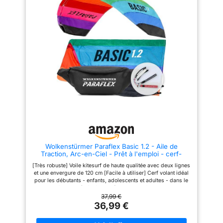
longue queue et une poignée en
fort ou léger, vous pouvez
corde, facile à piloter sur la
profiter du plaisir de voler à tout
plage, dans le parc, dans les
moment PORTABLE: Nous avons
jeux et activités de plein air.
utilisé un poteau central pour
Ces jolis cerfs-volants seront
une portabilité et un stockage
l'un des excellents jouets de
faciles, une conception pliable,
passe-temps pour les
qui raccourcit considérablement
personnes de tous âges. 🪁🪁
la longueur de l'emballage, et
【Facile à piloter】Avec une
peut être facilement emballée
structure simple, notre cerf-
dans un sac à dos ou une valise
volant est très facile à
pour partir en vacances
assembler et facile à piloter.
ASSEMBLAGE FACILE ET VOL:
Cela ne prend que quelques
En raison de la supériorité de
minutes pour obtenir un
notre design de cerf-volant et
nouveau cerf-volant. Et pour les
des instructions d'assemblage
débutants, faire quelques pas
(français non garanti) sont
avec le cerf-volant permet de
fournies (français non garanti),
décoller en un clin d'œil. Ce
de sorte que même les enfants
cerf-volant est parfait pour la
peuvent assembler le cerf-
Wolkenstürmer Paraflex Basic 1.2 - Aile de
plage, le parc, les jeux et
volant facilement et il peut être
Traction, Arc-en-Ciel - Prêt à l'emploi - cerf-
activités de plein air. 🪁🪁【
plié en petite taille, il est très
Volant 2 Lignes pour débutants et Enfants à partir
Grands cadeaux 】 Emballé
léger, portable et facile à
[Très robuste] Voile kitesurf de haute qualitée avec deux lignes
de 6 Ans - Voile de Traction - Aile de Kitesurf
dans un joli sac cadeau, ce
transporter EXCELLENTE IDÉE
et une envergure de 120 cm [Facile à utiliser] Cerf volant idéal
cerf-volant est parfait comme
CADEAU: Ce cerf-volant aux
pour les débutants - enfants, adolescents et adultes - dans le
cadeau. Pour les enfants, ce
couleurs vives peut être un
sport de l´aile kite [Très flexible] Aile kitesurf extensible avec
sera un bon cadeau pour
cadeau pour vos garçons et vos
une barre optionnelle, tire veille rembourrée, Groundstick
37,99 €
profiter du temps. cela rend non
filles. Faire voler un cerf-volant
piquer et leash poignet [Transport facile] Trainer kite peu
36,99 €
seulement vos enfants
est une activité de plein air
encombrant pour un transport facile et léger [Détails du
amusants, mais développe
amusante qui renforce l'amitié
produit] Tringles = non - gamme de vents = 2-6-Bft - Ligne =
également leurs compétences
avec les amis et la famille