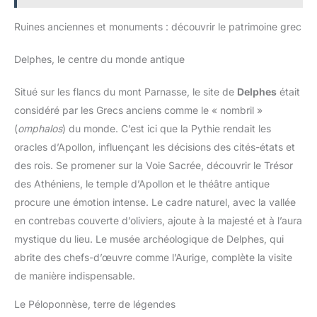
en polyester ripstop de haute qualité, résistant à l'eau et aux
mesure que 27 x 27 cm. Une
déchirures. Une housse de pluie supplémentaire est également
fois déplié, le sac à dos a une
incluse dans la pochette inférieure pour empêcher l'eau et la
Ruines anciennes et monuments : découvrir le patrimoine grec
grande capacité de 40 litres et
poussière de pénétrer dans le sac à dos, protégeant ainsi vos
convient parfaitement à tous vos
objets de valeur des fortes pluies et gardant tout au sec. Sac à
ustensiles de voyage. Ce sac à
dos léger pour l'extérieur, ultraléger, seulement 2,4 livres pour
dos peut être utilisé comme sac
Delphes, le centre du monde antique
une grande capacité de 60L, réduisant le poids du sac à dos
à dos de randonnée, sac à dos
afin que vous puissiez transporter plus d'autres articles. La
de trekking, sac à dos de
capacité de charge maximale est de 33 livres. Taille dépliée :
voyage, sac à dos de ski et sac
Situé sur les flancs du mont Parnasse, le site de
Delphes
était
68 x 32 x 24 cm / 26.7 x 12.6 x 9.5 pouces. Conforme à la
à dos de vélo.
plupart des exigences de taille des compagnies aériennes. Ce
considéré par les Grecs anciens comme le « nombril »
sac n'a pas de cadre interne ou externe.
(
omphalos
) du monde. C’est ici que la Pythie rendait les
oracles d’Apollon, influençant les décisions des cités-états et
des rois. Se promener sur la Voie Sacrée, découvrir le Trésor
des Athéniens, le temple d’Apollon et le théâtre antique
procure une émotion intense. Le cadre naturel, avec la vallée
en contrebas couverte d’oliviers, ajoute à la majesté et à l’aura
mystique du lieu. Le musée archéologique de Delphes, qui
abrite des chefs-d’œuvre comme l’Aurige, complète la visite
de manière indispensable.
Le Péloponnèse, terre de légendes