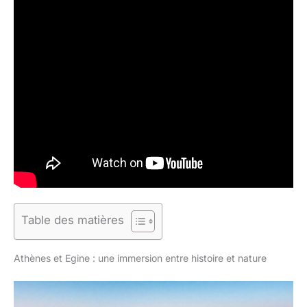
Table des matières
Athènes et Egine : une immersion entre histoire et nature