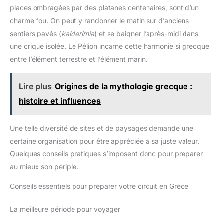
ADAPTÉ À DIVERS TERRAINS : Différents accessoires adaptés
places ombragées par des platanes centenaires, sont d’un
aux différents terrains de trekking. Nous fournissons 4 types
d'accessoires pour que les bâtons de trekking s'adaptent
charme fou. On peut y randonner le matin sur d’anciens
facilement à différents terrains, y compris l'asphalte, la neige,
la boue et les routes plates. Il convient de mentionner que les
sentiers pavés (
kalderimia
) et se baigner l’après-midi dans
bâtons de trekking ont également une fonction antichoc, qui est
une crique isolée. Le Pélion incarne cette harmonie si grecque
réalisée grâce à des ressorts internes, ce qui rend votre
voyage d'aventure plus sûr ACCESSOIRES : Les bâtons de
entre l’élément terrestre et l’élément marin.
trekking se composent de quatre sections, 1 paire de bâtons de
marche, 1 paire de pointes en caoutchouc, des pointes de
boue, des pointes de bottes et des pointes de neige, 2 boucles
en forme de S, 1 sac de rangement. (Remarque : ne tirez pas le
Lire plus
Origines de la mythologie grecque :
bâton au-delà de la marque d'arrêt, sinon il se cassera
facilement) ATTENTION : 1.Si l'anneau d'expansion ne rentre
histoire et influences
pas dans la section 2, faites pivoter la bague conique pour
réduire sa taille. Si les sections 1 et 2 ne se verrouillent pas,
faites pivoter l'anneau conique pour augmenter la taille de
Une telle diversité de sites et de paysages demande une
l'anneau d'expansion. 22. Pour verrouiller la languette de
verrouillage : tournez d'abord la vis dans le sens des aiguilles
certaine organisation pour être appréciée à sa juste valeur.
d'une montre pour la serrer, puis fermez la languette de
verrouillage. Et ouvrez simplement l'onglet fliplock pour le
Quelques conseils pratiques s’imposent donc pour préparer
déverrouiller
au mieux son périple.
Conseils essentiels pour préparer votre circuit en Grèce
La meilleure période pour voyager