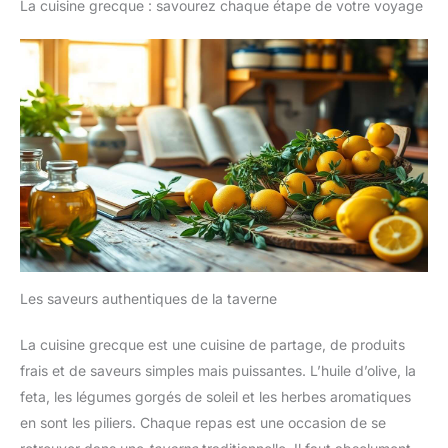
La cuisine grecque : savourez chaque étape de votre voyage
à 170 mm (3,15 à 6,69 pouces). Ne convient pas aux véhicules
appareils 4,7" à 13"]
sans barres d'appui-tête en métal [Excellente Compatibilité]
Compatible avec la plupart des
JOYROOM porte tablette voiture convient à tous les appareils
appareils mobiles de 4,7 à 13
de 4,7 à 12,9 pouces, y compris toutes les séries d'iPad, de
pouces (12 à 33 cm) : iPad Pro
lecteurs électroniques, de Galaxy Tab, de Switch, de
12.9/11/10.5/9.7, iPad Air, iPad
smartphones et bien plus encore. L'épaisseur maximale du
mini 2 à 4, Surface Pro, Kindle,
support pour votre appareil est de 0,67 pouces (17 mm),
Switch, Galaxy Tabs, Pixel,
veuillez vous assurer que votre appareil et son étui se situent
smartphones, etc. 📱 Il est
dans cette fourchette [Petit Encombrement] JOYROOM support
possible de fixer votre appareil
tablette voiture a une forme pliable en une seule pièce pour la
même avec sa coque de
barre d'extension et une structure pliable pour le bras de
protection, plus besoin de
fixation de la tablette. Lorsque vous n'avez pas besoin
l’enlever à chaque utilisation !
d'utiliser le support, le support pliable ne prend pas de place
dans la voiture. Il permet de réduire efficacement les collisions
inutiles lorsque les enfants montent et descendent de la voiture
[Vous accompagner à chaque moment heureux] JOYROOM se
concentre toujours sur les produits électroniques depuis 14
ans, fournit des services professionnels 1 à 1 à nos clients. Si
vous rencontrez des problèmes lors de l'utilisation de ce
support de voiture pour appui-tête, envoyez-nous simplement
Les saveurs authentiques de la taverne
un message via Amazon. Une solution satisfaisante sera
fournie par JOYROOM
La cuisine grecque est une cuisine de partage, de produits
frais et de saveurs simples mais puissantes. L’huile d’olive, la
feta, les légumes gorgés de soleil et les herbes aromatiques
en sont les piliers. Chaque repas est une occasion de se