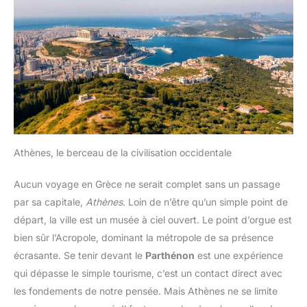
Athènes, le berceau de la civilisation occidentale
Aucun voyage en Grèce ne serait complet sans un passage
par sa capitale,
Athènes
. Loin de n’être qu’un simple point de
départ, la ville est un musée à ciel ouvert. Le point d’orgue est
bien sûr l’Acropole, dominant la métropole de sa présence
écrasante. Se tenir devant le
Parthénon
est une expérience
qui dépasse le simple tourisme, c’est un contact direct avec
les fondements de notre pensée. Mais Athènes ne se limite