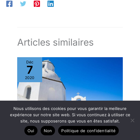
Articles similaires
Déc
7
2020
Nous utilisons des cookies pour vous garantir la meilleure
expérience sur notre site web. Si vous continuez à utiliser ce
site, nous supposerons que vous en êtes satisfait.
Oui
Non
Politique de confidentialité
Quel itinéraire Grèce ?