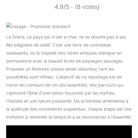
4.9/5 - (8 votes)
La Grèce, ce pays qui m’est si cher, ne se résume pas à ses
îles baignées de soleil. C’est une terre de contrastes
saisissants, où la majesté des ruines antiques dialogue en
permanence avec la beauté brute de paysages sauvages.
Proposer un itinéraire unique serait réducteur, tant les
possibilités sont infinies. L’objectif de ce reportage est de
tracer les contours de circuits essentiels, des parcours qui
capturent l’âme d’une nation façonnée par les mythes,
l’histoire et une nature puissante. De la frénésie athénienne à
la quiétude des monastères suspendus, chaque étape est une
invitation à remonter le temps et à se reconnecter à l’essentiel.