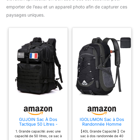
emporter de l’eau et un appareil photo afin de capturer ces
paysages uniques.
GUJOIN Sac À Dos
IGOLUMON Sac à Dos
Tactique 50 Litres -
Randonnée Homme
Grande Capacité
Femme 40L Ultraléger
1. Grande capacité: avec une
【40L Grande Capacité 】Ce
Système MOLLE Militaire
Pliable Grande Sac à Dos
capacité de 50 litres, ce sac à
sac à dos randonnée de 40
Imperméable Idéal Pour
Voyage Sac à Dos pour