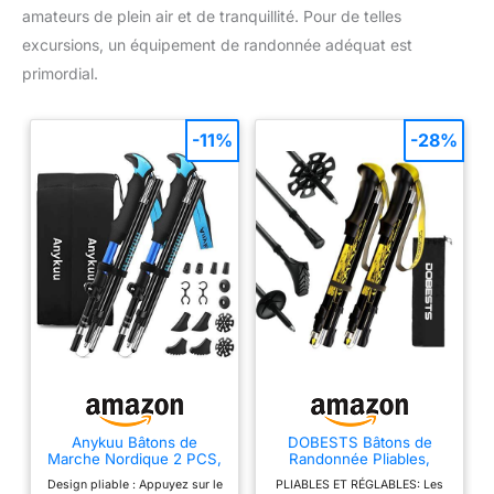
amateurs de plein air et de tranquillité. Pour de telles
excursions, un équipement de randonnée adéquat est
primordial.
-11%
-28%
Anykuu Bâtons de
DOBESTS Bâtons de
Marche Nordique 2 PCS,
Randonnée Pliables,
avec 14 Accessoires
Aluminium, 110-130 cm
Design pliable : Appuyez sur le
PLIABLES ET RÉGLABLES: Les
d'escalade, Bâtons de