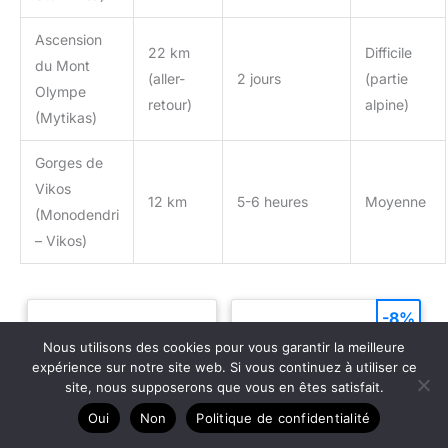
Ascension
22 km
Difficile
du Mont
(aller-
2 jours
(partie
Olympe
retour)
alpine)
(Mytikas)
Gorges de
Vikos
12 km
5-6 heures
Moyenne
(Monodendri
– Vikos)
-8%
Nous utilisons des cookies pour vous garantir la meilleure
expérience sur notre site web. Si vous continuez à utiliser ce
site, nous supposerons que vous en êtes satisfait.
Oui
Non
Politique de confidentialité