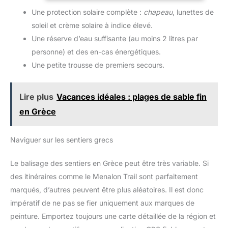
【Conception pratique】Cette veste unisexe est
vestes de pluie】La veste
la randonnée, le camping,
Une protection solaire complète :
chapeau
, lunettes de
polyvalente : elle peut servir d'imperméable, de
imperméable est dotée de
le pique-nique, l'alpinisme
chapeau de soleil, de manchettes solaires ou de veste
deux poches extérieures
ou la moto. Il offre
soleil et crème solaire à indice élevé.
légère. Parfaite au quotidien et pour diverses activités
zippées imperméables et
protection et confort lors de
de plein air. 【Facile à ranger】Grâce à sa housse de
d'une poche intérieure
la pratique de différents
Une réserve d’eau suffisante (au moins 2 litres par
rangement incluse, vous pouvez ranger la veste
spacieuse, vous permettant
sports.
facilement et l'emporter partout avec vous : dans un sac
personne) et des en-cas énergétiques.
de ranger votre argent, vos
à dos, un sac à main ou une voiture. Ainsi, vous serez
clés, votre téléphone
Une petite trousse de premiers secours.
paré(e) aux changements de météo imprévus sans
portable, votre portefeuille
craindre d'être mouillé(e). 【Polyvalent】Cet
et d'autres objets, vous
imperméable pour homme est idéal pour diverses
offrant ainsi une excellente
activités sous la pluie, comme le jogging, le vélo, la
protection de votre vie
Lire plus
Vacances idéales : plages de sable fin
randonnée, le camping, le pique-nique, l'alpinisme ou
privée, une sécurité
la moto. Il offre protection et confort lors de la pratique
optimale et un grand
en Grèce
de différents sports.
confort.
Naviguer sur les sentiers grecs
Le balisage des sentiers en Grèce peut être très variable. Si
des itinéraires comme le Menalon Trail sont parfaitement
marqués, d’autres peuvent être plus aléatoires. Il est donc
impératif de ne pas se fier uniquement aux marques de
peinture. Emportez toujours une carte détaillée de la région et