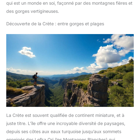
qui est un monde en soi, façonné par des montagnes fières et
des gorges vertigineuses.
Découverte de la Crète : entre gorges et plages
La Crète est souvent qualifiée de continent miniature, et à
juste titre. L’île offre une incroyable diversité de paysages,
depuis ses côtes aux eaux turquoise jusqu’aux sommets
enneigés des Lefka Ori (les Montagnes Blanches) qui