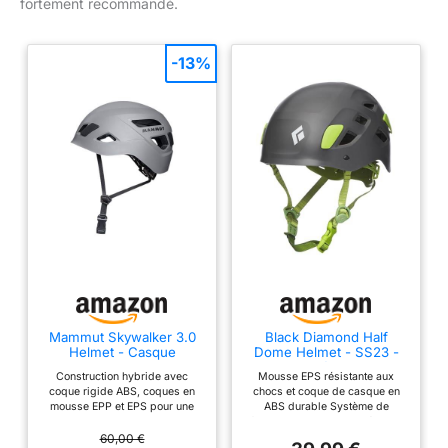
fortement recommandé.
-13%
Mammut Skywalker 3.0
Black Diamond Half
Helmet - Casque
Dome Helmet - SS23 -
d’Escalade Hybride pour
S/M
Construction hybride avec
Mousse EPS résistante aux
Homme et Femme |
coque rigide ABS, coques en
chocs et coque de casque en
Polyvalent, Fixation
mousse EPP et EPS pour une
ABS durable Système de
Lampe Frontale et
protection optimale et un
fermeture plat retravaillé Clips
Jugulaire | Gris, Taille
ajustement compact Protection
fins et légers pour lampe
60,00 €
Unique