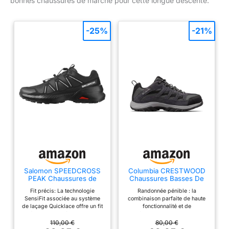
bonnes chaussures de marche pour cette longue descente.
-25%
-21%
Salomon SPEEDCROSS
Columbia CRESTWOOD
PEAK Chaussures de
Chaussures Basses De
randonnée pour homme
Randonnée Et Trekking
Fit précis: La technologie
Randonnée pénible : la
Homme, Noir (Shark x
SensiFit associée au système
combinaison parfaite de haute
Columbia Grey), 44 EU
de laçage Quicklace offre un fit
fonctionnalité et de
précis et homogène, ajustable
performance, ce randonneur
en un instant. Protection tout-
polyvalent vous offrira des
110,00 €
80,00 €