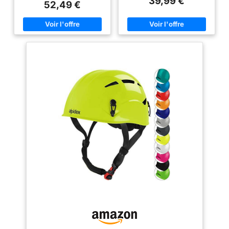
39,99 €
optimale contre les impacts
frontale Molette de réglage
52,49 €
frontaux, arrière et latéraux
utilisable d'une seule main Tour
Ajustement progressif à l'aide
de tête : S/M 50-58 cm ; M/L
d'une molette pour différentes
56-63 cm
tailles de tête Sangle
escamotable vers l’intérieur
pour un gain de place
Rembourrage doux pour un
confort accru