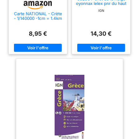
oyonnax lelex pnr du haut
jura
IGN
Carte NATIONAL - Crète
- 1/140000 -1cm = 1.4km
8,95 €
14,30 €