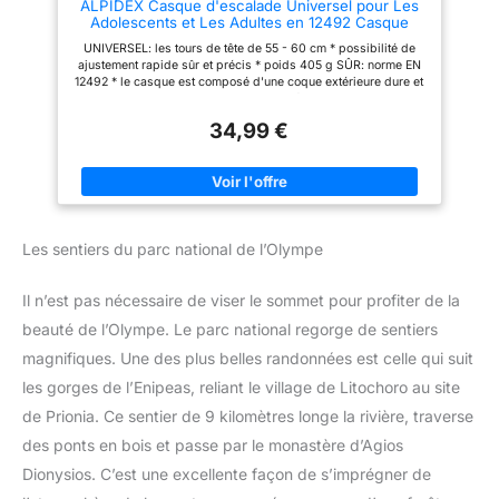
ALPIDEX Casque d'escalade Universel pour Les
Adolescents et Les Adultes en 12492 Casque
Alpinisme en Beaucoup Couleurs, Couleur:Lime
UNIVERSEL: les tours de tête de 55 - 60 cm * possibilité de
Green
ajustement rapide sûr et précis * poids 405 g SÛR: norme EN
12492 * le casque est composé d'une coque extérieure dure et
robuste ainsi que d'un rembourrage intérieur PRATIQUE: avec
évents d'aération et crochets de fixation pour lampe frontale *
34,99 €
le rembourrage peut être retiré pour être aéré et lave
PARTICULARITÉ: grâce à la mentonnière rembourrée et
réglable, ce casque est agréable à porter même pour de longs
parcours UTILISATION: escalade sportive, via ferrata,
alpinisme, escalade glacière, randonnée de haute montagne et
autres activités de plein air * convient pour les adolescents et
les adultes
Les sentiers du parc national de l’Olympe
Il n’est pas nécessaire de viser le sommet pour profiter de la
beauté de l’Olympe. Le parc national regorge de sentiers
magnifiques. Une des plus belles randonnées est celle qui suit
les gorges de l’Enipeas, reliant le village de Litochoro au site
de Prionia. Ce sentier de 9 kilomètres longe la rivière, traverse
des ponts en bois et passe par le monastère d’Agios
Dionysios. C’est une excellente façon de s’imprégner de