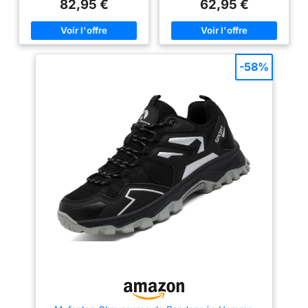
terrain : Le pare-pierres et la
années de service confortable
82,95 €
62,95 €
protection talon résistent aux
terrains les plus accidentés.
Adhérence active: Avec son
profil de crampons agressifs, le
Contagrip garantit une
adhérence performante sur tous
-58%
les types de surface et de
terrain. Protégez vos pieds
quelles que soient la distance
ou l’allure