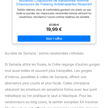
Mufanton Chaussures de Randonnée Homme
Chaussures de Trekking Antidérapantes Respirant
Chaussure de Marche Stabilité
Textile intérieur doux et confortable,gardant vos pieds au sec
Sneakers,Noir,EU39
toute la journée. les chaussures randonnée homme utilisent du
caoutchouc résistant à l'usure comme matériau de semelle
extérieure, offrent excellent confort et une excellente
adhérence, Le motif unique sur la semelle a une grande
47,99 €
distance pour éviter les embouteillages. Une semelle
19,99 €
intercalaire MD flexible absorbe les chocs à chaque pas. De
plus, la semelle intérieure flexible offre un soutien et un amorti
pour toutes les aventures en plein air. L'embout de protection
en caoutchouc garantit une protection optimale sur les rochers
et les pierres. la chaussure de randonnée mi-haute assure un
bon maintien de la cheville et une bonne stabilité. Ces
Au-delà de Samaria : autres randonnées crétoises
Chaussures de Randonnée offrent des performances de
premier ordre et un confort maximal sur tous vos chemins.Ils
conviennent à la randonnée, au camping, à l'escalade, au vélo,
Si Samaria attire les foules, la Crète regorge d’autres gorges
à la pêche, à la randonnée, au trekking et bien plus encore.
tout aussi belles et souvent plus tranquilles. Les gorges
d’Imbros, parallèles à celles de Samaria, offrent une
alternative plus courte et plus facile. Celles d’Aradena
séduiront les amateurs de sensations fortes avec leur pont
métallique où l’on pratique le saut à l’élastique. Pour les
randonneurs au long cours, le sentier européen E4 traverse