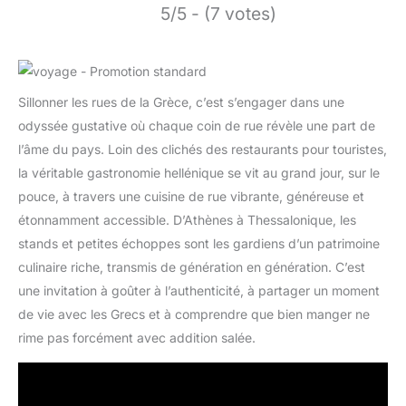
5/5 - (7 votes)
Sillonner les rues de la Grèce, c’est s’engager dans une
odyssée gustative où chaque coin de rue révèle une part de
l’âme du pays. Loin des clichés des restaurants pour touristes,
la véritable gastronomie hellénique se vit au grand jour, sur le
pouce, à travers une cuisine de rue vibrante, généreuse et
étonnamment accessible. D’Athènes à Thessalonique, les
stands et petites échoppes sont les gardiens d’un patrimoine
culinaire riche, transmis de génération en génération. C’est
une invitation à goûter à l’authenticité, à partager un moment
de vie avec les Grecs et à comprendre que bien manger ne
rime pas forcément avec addition salée.