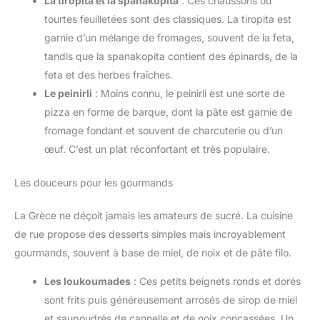
La tiropita et la spanakopita
: Ces chaussons ou
tourtes feuilletées sont des classiques. La tiropita est
garnie d’un mélange de fromages, souvent de la feta,
tandis que la spanakopita contient des épinards, de la
feta et des herbes fraîches.
Le peinirli
: Moins connu, le peinirli est une sorte de
pizza en forme de barque, dont la pâte est garnie de
fromage fondant et souvent de charcuterie ou d’un
œuf. C’est un plat réconfortant et très populaire.
Les douceurs pour les gourmands
La Grèce ne déçoit jamais les amateurs de sucré. La cuisine
de rue propose des desserts simples mais incroyablement
gourmands, souvent à base de miel, de noix et de pâte filo.
Les loukoumades
: Ces petits beignets ronds et dorés
sont frits puis généreusement arrosés de sirop de miel
et saupoudrés de cannelle et de noix concassées. Un