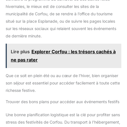
Chic】 : l'imperméable Heekpek convient à tous les types
hivernales, le mieux est de consulter les sites de la
d'activités de plein air, au camping, à la randonnée, aux trajets
quotidiens pour se rendre au travail et aux loisirs actifs. Léger
municipalité de Corfou, de se rendre à l’office du tourisme
et facile à ranger, il résiste à la pluie légère et à la bruine et
situé sur la place Esplanade, ou de suivre les pages locales
sèche rapidement pour assurer un confort optimal. 【Heekpek
Automne Blousons d'Extérieur】 : Disponible en quatre
sur les réseaux sociaux qui relaient souvent les événements
couleurs classiques - bleu marine, vert militaire, kaki et noir -
pour un style minimaliste et polyvalent. Les tailles vont du S au
de dernière minute.
XXL pour s'adapter à différentes morphologies et offrir des
options de style flexibles.
Lire plus
Explorer Corfou : les trésors cachés à
ne pas rater
Que ce soit en plein été ou au cœur de l’hiver, bien organiser
son séjour est essentiel pour accéder facilement à toute cette
richesse festive.
Trouver des bons plans pour accéder aux événements festifs
Une bonne planification logistique est la clé pour profiter sans
stress des festivités de Corfou. Du transport à l’hébergement,