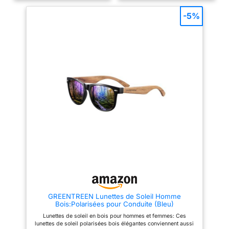
pour surmonter tous les
polarisée: Nos verres lunettes
obstacles que vous rencontrez,
de soleil polarisés éliminent les
-5%
garantissant un confort optimal
reflets gênants provenant de
en tout temps. Protection
l'eau, du sable et des surfaces
polarisée: Les verres polarisés
routières, offrant ainsi une
réduisent l'éblouissement
expérience visuelle claire et
réfléchi par les routes, les plans
détendue. Les couleurs
d'eau, la neige et d'autres
paraissent plus vives et les
surfaces horizontales, peuvent
contrastes plus marqués,
éliminer efficacement les reflets
idéaux pour les activités en
et l'éblouissement dispersé,
plein air Protection UV400: Nos
etc., protégez également vos
lunettes de soleil ont non
yeux des rayons UV nocifs et il
seulement un style design à la
n'interfère pas avec vos yeux.
mode, un lentille de haute
Pratique à partager: Les
qualité, une protection UV400
lunettes de soleil Vintage sont
contre les rayons UVA / UVB
un excellent cadeau pour les
nocifs, réduisent la fatigue
enfants, les amis et la famille
oculaire dans des conditions
pour toutes les occasions
d'éclairage vives saines.
comme un anniversaire ou Noël.
Protégez vos yeux des
Gardez une lunette de soleil
dommages causés par le soleil
dans la voiture, une dans le sac,
Classique et élégant: Lunettes
une à la maison et une en
de soleil polarisés
réserve, ou partagez le lot avec
rectangulaires classiques pour
famille et proches. Pour homme
hommes et femmes, au design
GREENTREEN Lunettes de Soleil Homme
et femme: Nos lunettes de soleil
épuré et au style rétro
Bois:Polarisées pour Conduite (Bleu)
ne sont pas seulement un
classique, idéales en toutes
accessoire de mode, mais aussi
saisons. Vous pouvez
Lunettes de soleil en bois pour hommes et femmes: Ces
un accessoire pratique pour la
également les utiliser pour
lunettes de soleil polarisées bois élégantes conviennent aussi
protection des yeux.
assortir des vêtements adaptés