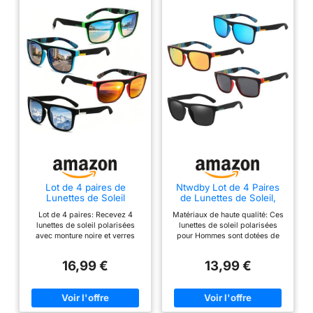
Lot de 4 paires de
Ntwdby Lot de 4 Paires
Lunettes de Soleil
de Lunettes de Soleil,
Lunettes de Soleil
Lunettes de Soleil
Lot de 4 paires: Recevez 4
Matériaux de haute qualité: Ces
Polarisées Homme
Polarisées pour Hommes
lunettes de soleil polarisées
lunettes de soleil polarisées
Femme Disponibles UV
et Femmes, Cadres
avec monture noire et verres
pour Hommes sont dotées de
Protection pour Conduite
Vintage, Classiques,
gris, bleu, rouge et vert pour
verres TAC de haute qualité,
Sport Pêche Vélo
Verres Anti-Reflets,
varier les styles au quotidien.
robustes, durables, résistants
Protection UV, pour
16,99 €
13,99 €
Monture plastique légère:
aux rayures et aux chocs. La
Conduite, Cyclisme,
Structure en plastique conçue,
légèreté du cadre assure un
Pêche, Golf
suffisamment robustes, même
confort même lors d'un port
si vous devez les porter
prolongé et résiste facilement à
pendant une longue période
diverses épreuves Protection