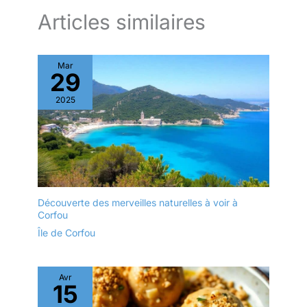
Articles similaires
Mar
29
2025
Découverte des merveilles naturelles à voir à
Corfou
Île de Corfou
Avr
15