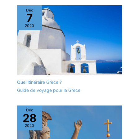
Déc
7
2020
Quel itinéraire Grèce ?
Guide de voyage pour la Grèce
Déc
28
2020