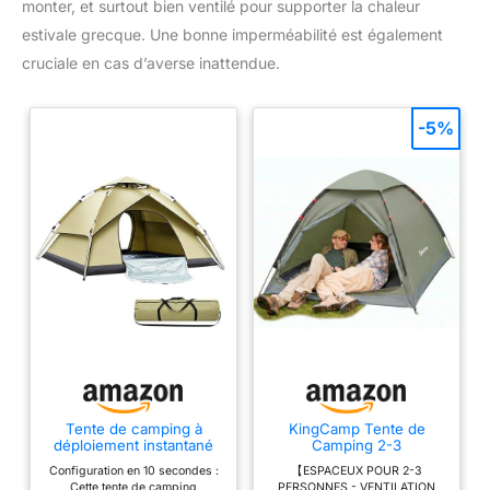
monter, et surtout bien ventilé pour supporter la chaleur
estivale grecque. Une bonne imperméabilité est également
cruciale en cas d’averse inattendue.
-5%
Tente de camping à
KingCamp Tente de
déploiement instantané
Camping 2-3
SWTHM, tente
Personnes,Spacieux,Imp
Configuration en 10 secondes :
【ESPACEUX POUR 2-3
automatique à ouverture
erméable 3000 mm,
Cette tente de camping
PERSONNES - VENTILATION