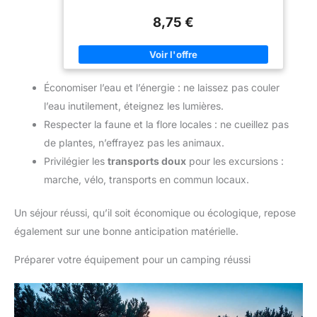
lavage lors de randonnées Solution 3 en 1 : le savon est
idéal pour les soins de la peau, mais peut en outre
8,75 €
encore plus : il s'agit d'un liquide vaisselle de rechange
et d'un détergent liquide pour le camping, les festivals
et les voyages Savon végétalien : formule végétalienne
sans microplastique, silicone ou paraffine : le savon est
facilement biodégradable conformément à l'OCDE 301F,
testé par un laboratoire accrédité selon la norme DIN EN
Économiser l’eau et l’énergie : ne laissez pas couler
ISO/IEC 17025. Fabriqué en Allemagne : fabriqué en
Allemagne selon les normes de qualité les plus élevées,
l’eau inutilement, éteignez les lumières.
nous misons sur de courtes voies de transport pour la
production FIBERTEC: Pour les personnes qui aiment
Respecter la faune et la flore locales : ne cueillez pas
voyager dans la nature et pour la nature - Depuis 2003,
FIBERTEC fabrique des produits imperméabilisants et
de plantes, n’effrayez pas les animaux.
d'entretien très efficaces pour les produits de plein air
Privilégier les
transports doux
pour les excursions :
marche, vélo, transports en commun locaux.
Un séjour réussi, qu’il soit économique ou écologique, repose
également sur une bonne anticipation matérielle.
Préparer votre équipement pour un camping réussi