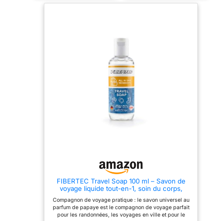
dans n’importe quelle
trousse de toilette sans
risque de fuite. 🚿 Multi-
usages : Parfait pour la
toilette du corps, des mains
ou du visage en randonnée
ou camping. 🏕️
Indispensable en plein air :
Idéal pour les aventuriers
souhaitant rester propres,
même loin de tout.
FIBERTEC Travel Soap 100 ml – Savon de
voyage liquide tout-en-1, soin du corps,
détergent et liquide vaisselle dans une
Compagnon de voyage pratique : le savon universel au
solution universelle, fabriqué en Allemagne
parfum de papaye est le compagnon de voyage parfait
pour les randonnées, les voyages en ville et pour le