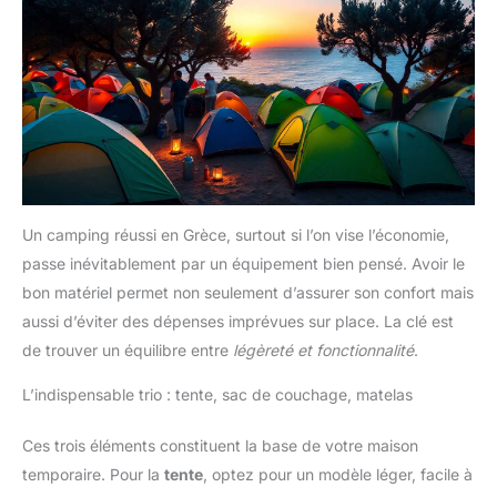
Un camping réussi en Grèce, surtout si l’on vise l’économie,
passe inévitablement par un équipement bien pensé. Avoir le
bon matériel permet non seulement d’assurer son confort mais
aussi d’éviter des dépenses imprévues sur place. La clé est
de trouver un équilibre entre
légèreté et fonctionnalité
.
L’indispensable trio : tente, sac de couchage, matelas
Ces trois éléments constituent la base de votre maison
temporaire. Pour la
tente
, optez pour un modèle léger, facile à