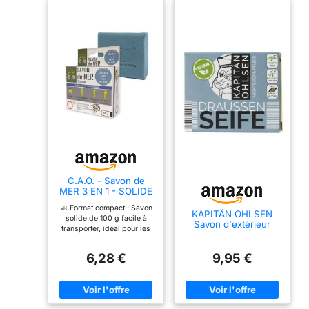
C.A.O. - Savon de
MER 3 EN 1 - SOLIDE
en Sodium, Eau, Huile
🧼 Format compact : Savon
d'olive, Glycerin,
KAPITÄN OHLSEN
solide de 100 g facile à
hydroxyde de sodium
Savon d'extérieur
transporter, idéal pour les
- Poids 100g
biodégradable | Savon
voyages et activités
de voyage solide pour
outdoor. 🌿 Formule douce :
le corps, les cheveux
6,28 €
9,95 €
Respectueuse de la peau,
et le visage |
adaptée à un usage
Végétalien | 6 %
fréquent même en
surgras – 90 g
conditions extrêmes. 🧳
Pratique et léger : Se glisse