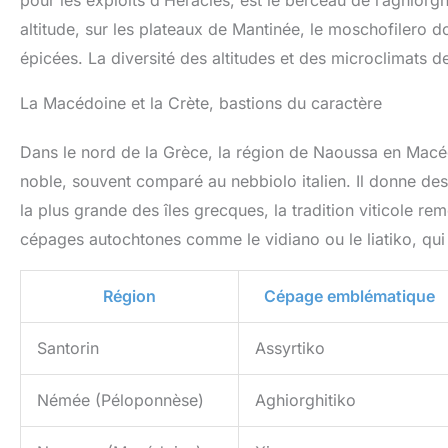
pour les exploits d’Héraclès, est le berceau de l’aghiorg
altitude, sur les plateaux de Mantinée, le moschofilero d
épicées. La diversité des altitudes et des microclimats de
La Macédoine et la Crète, bastions du caractère
Dans le nord de la Grèce, la région de Naoussa en Macéd
noble, souvent comparé au nebbiolo italien. Il donne des
la plus grande des îles grecques, la tradition viticole r
cépages autochtones comme le vidiano ou le liatiko, qui 
Région
Cépage emblématique
Santorin
Assyrtiko
Némée (Péloponnèse)
Aghiorghitiko