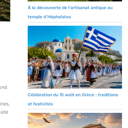
À la découverte de l’artisanat antique au
temple d’Héphaïstos
fond
Célébration du 15 août en Grèce : traditions
ines,
et festivités
sité