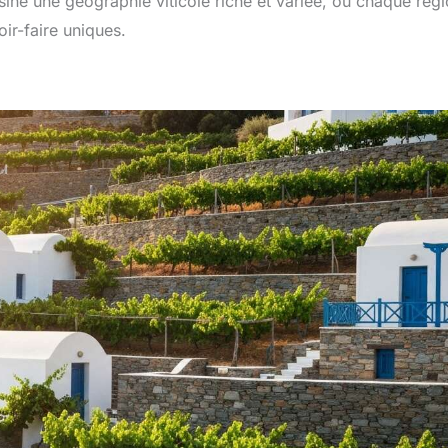
iné une géographie viticole riche et variée, où chaque régi
oir-faire uniques.