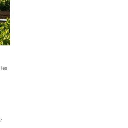
 les
é