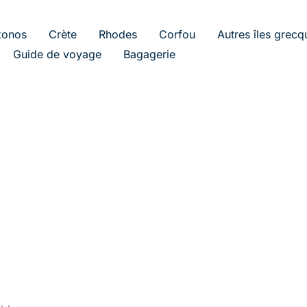
onos
Crète
Rhodes
Corfou
Autres îles grecq
Guide de voyage
Bagagerie