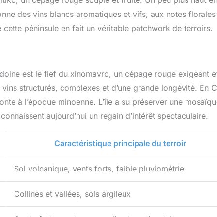
hitiko, un cépage rouge souple et fruité. Un peu plus haut e
onne des vins blancs aromatiques et vifs, aux notes florales
 cette péninsule en fait un véritable patchwork de terroirs.
oine est le fief du xinomavro, un cépage rouge exigeant e
 vins structurés, complexes et d’une grande longévité. En C
emonte à l’époque minoenne. L’île a su préserver une mosaïq
connaissent aujourd’hui un regain d’intérêt spectaculaire.
Caractéristique principale du terroir
Sol volcanique, vents forts, faible pluviométrie
Collines et vallées, sols argileux