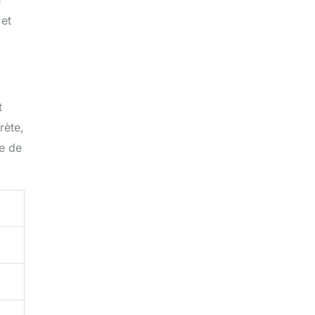
n
 et
t
rète,
ue de