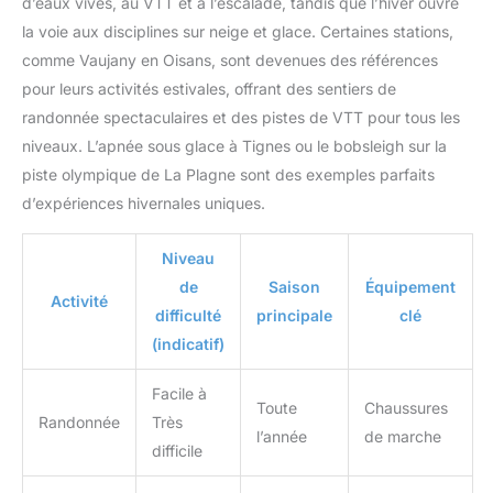
d’eaux vives, au VTT et à l’escalade, tandis que l’hiver ouvre
l'accrobranche, l'escalade intérieure et extérieure,
l'escalade, la bande extérieure, les pompiers,
la voie aux disciplines sur neige et glace. Certaines stations,
l'arboriste, le travail, etc.
comme Vaujany en Oisans, sont devenues des références
pour leurs activités estivales, offrant des sentiers de
randonnée spectaculaires et des pistes de VTT pour tous les
niveaux. L’apnée sous glace à Tignes ou le bobsleigh sur la
piste olympique de La Plagne sont des exemples parfaits
d’expériences hivernales uniques.
Niveau
de
Saison
Équipement
Activité
difficulté
principale
clé
(indicatif)
Facile à
Toute
Chaussures
Randonnée
Très
l’année
de marche
difficile