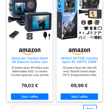
Apexcam Caméra Sport
AKASO EK7000 Caméra
4K Étanche Action cam
Sport 4K 30FPS 20MP
WiFi EIS Double Écran
WiF Camera 4K Étanche
【Caméra Sport 4K 60fps avec
【Caméra Sport 4K Ultra HD
Tactile
Stabilisation
Stabilisateur EIS】La caméra
avec Objectif Grand Angle
d'action apexcam vous permet
170°】Enregistrement vidéo
de capturer chaque moment
jusqu'à 4K/30fps et 2,7K/30fps
avec une résolution 4K/60 fps
et photos 20MP. Enregistrez
76,02 €
69,99 €
et photos 48 MP. La
des vidéos professionnelles en
stabilisation électronique EIS
4K à 30 images par seconde,
assure des vidéos fluides et
des images nettes de 20MP et
des couleurs éclatantes. Avec la
une résolution quatre fois
fonction LDC, il vous offre des
supérieure aux caméras HD
couleurs assez riches et des
classiques. Capturez vos
mouvements fluides, capturez
meilleurs moments et partagez-