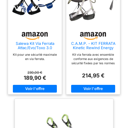
Salewa Kit Via Ferrata
C.A.M.P. - KIT FERRATA
Attac/Evo/Toxo 3.0
Kinetic Rewind Energy
Team - 3357/3563-S /
Kit pour une sécurité maximale
Kit via ferrata avec ensemble
212701-3 - S, Gris
en via ferrata.
conforme aux exigences de
Anthracite/Vert/Blanc
sécurité fixées par les normes
EN 958 et UIAA 128 Comprend :
ensemble de via ferrata Kinetic
230,00 €
214,95 €
Rewind (3357), harnais Energy
189,90 €
Team (3563), casque Titan
(2127-3 blanc) Disponible en 2
versions (S et L) avec harnais et
casque de différentes tailles