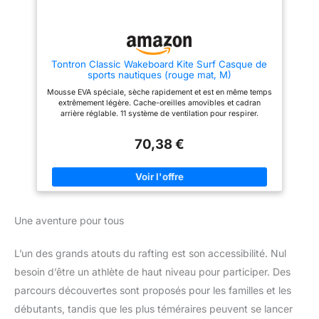
circulation de l'air tout en
évacuant instantanément l'eau
PROTÈGE-TYMPANS
AMOVIBLES : Adaptez votre
casque aux conditions de votre
session. Il est équipé de
Tontron Classic Wakeboard Kite Surf Casque de
protections latérales amovibles
sports nautiques (rouge mat, M)
spécialement conçues pour
protéger vos tympans des
Mousse EVA spéciale, sèche rapidement et est en même temps
chocs avec l'eau lors des
extrêmement légère. Cache-oreilles amovibles et cadran
lourdes chutes à haute vitesse
arrière réglable. 11 système de ventilation pour respirer.
en wakeboard ou kitesurf
Conforme à la norme CE EN 1385 pour les sports nautiques.
POLYVALENCE MULTI-SPORTS
Convient pour le kayak, le canoë, le stand up, le bateau, le surf,
: Un casque unique pour toutes
70,38 €
ou d'autres sports nautiques.
vos aventures aquatiques. Son
design noir élégant et épuré
convient aussi bien aux
hommes qu'aux femmes.
Adapté pour le wakeboard, le
ski nautique, la bouée tractée, le
stand-up paddle, le foil ou le
Une aventure pour tous
kayak
L’un des grands atouts du rafting est son accessibilité. Nul
besoin d’être un athlète de haut niveau pour participer. Des
parcours découvertes sont proposés pour les familles et les
débutants, tandis que les plus téméraires peuvent se lancer