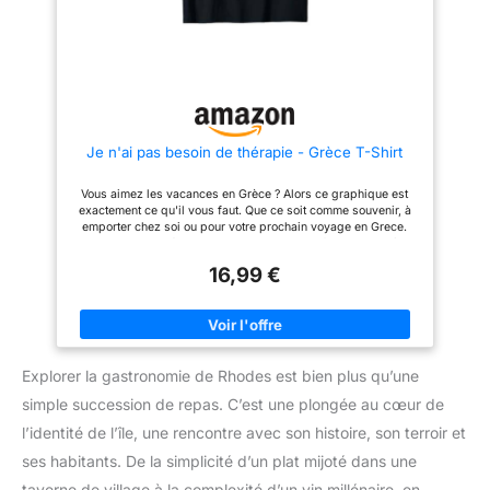
de bonne taille pour s'intégrer
parfaitement dans votre album
de scrapbooking et votre
journal de voyage, ajoutant une
touche de charme grec à la
création de souvenirs.
PATRIMOINE CULTUREL RICHE
ET BEAUTÉ INTACTE. Remontez
dans le temps jusqu'à la
Je n'ai pas besoin de thérapie - Grèce T-Shirt
mythologie de la Grèce antique
en visitant le temple sacré
d'Apollon. Plongez-vous dans
Vous aimez les vacances en Grèce ? Alors ce graphique est
les plages idylliques et la vie
exactement ce qu'il vous faut. Que ce soit comme souvenir, à
nocturne glamour de Mykonos.
emporter chez soi ou pour votre prochain voyage en Grece.
Nos autocollants donnent vie à
Une excellente idée de cadeau pour tous les fans de la Grèce.
l'histoire riche et au passé
Que ce soit pour Noël, un anniversaire, la fête des mères ou la
légendaire de la Grèce.
16,99 €
Saint-Valentin. Léger, Coupe classique, manche à double
Utilisez-les pour vous souvenir
couture et ourlet à la base
des endroits que vous avez
visités tout en consignant vos
expériences. DÉLICES
MÉDITERRANÉENS ! Si vous
êtes amateur de gastronomie
Explorer la gastronomie de Rhodes est bien plus qu’une
méditerranéenne ou tout
simplement amoureux de la
simple succession de repas. C’est une plongée au cœur de
cuisine méditerranéenne,
l’identité de l’île, une rencontre avec son histoire, son terroir et
ajoutez une touche de saveurs
grecques à votre journal de
ses habitants. De la simplicité d’un plat mijoté dans une
voyage et à votre album de
scrapbooking en présentant
taverne de village à la complexité d’un vin millénaire, en