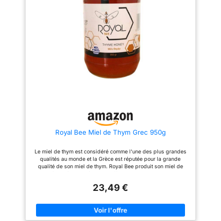
oligoéléments. Le miel grec est
miel de thym offre une saveur
l'un des jalons de la diète
intense et aromatique, avec des
méditerranéenne en raison de
notes herbacées qui raviront les
ses grandes propriétés
amateurs de miels de caractère.
curatives et de sa place dans la
💪 Bienfaits - Apprécié pour ses
gastronomie et les recettes.
propriétés naturellement
Vous pouvez consommer une
apaisantes et antiseptiques, le
cuillère à soupe chaque matin à
miel de thym est idéal pour
jeun pour bénéficier de toutes
soulager les maux de gorge et
ses propriétés naturelles. Vous
soutenir le bien-être général. 🐝
pouvez également le tartiner sur
L’entreprise : Chez les Ruchers
du pain, des toasts, du yaourt
du Luberon, nous croyons que
pour un petit-déjeuner
la qualité de notre miel repose
fantastique, l'ajouter à vos
sur une relation de confiance
recettes ou l'utiliser comme
avec nos apiculteurs. Depuis
vinaigrette.
plus de 15 ans, nous nous
engageons à sélectionner des
Royal Bee Miel de Thym Grec 950g
miels de qualité, récoltés avec
passion et soin pour garantir un
produit 100 % naturel et
Le miel de thym est considéré comme l'une des plus grandes
authentique.
qualités au monde et la Grèce est réputée pour la grande
qualité de son miel de thym. Royal Bee produit son miel de
thym à Eubée, en Grèce, et s'efforce d'obtenir la meilleure
qualité possible. Le miel de thym est connu pour son arôme
23,49 €
particulier, sa texture agréable, sa couleur ambrée et le goût
magnifique qu'il laisse dans la bouche. Le miel de thym est
connu pour être l'un des types de miel les plus sains au
monde. Il est très riche en nutriments, vitamines et
oligoéléments. Le miel grec est l'un des jalons de la diète