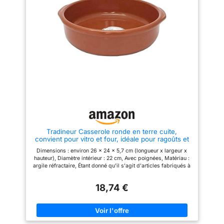
évitant les dommages et
éviter les fastidieux rinçages à
prolongeant sa durée de vie
la main, les ramequins se
Polyvalent et pratique : convient
nettoient facilement au lave-
au gaz, électrique, micro-ondes
vaisselle. Durables : pour
et four, cette cocotte de 28 cm et
préparer vos plats préférés, les
2000 ml de capacité est
petits moules à Cazuela
optimale pour les ragoûts, les
peuvent être utilisés au four ( à
riz bouillonnants et plus encore,
230 ° au maximum) et chauffés
tout en conservant la chaleur
au micro-ondes
efficacement Entretien facile :
en plus d'être pratique pour
cuisiner, son design permet un
nettoyage facile, passe au lave-
vaisselle et facilite l'entretien
quotidien dans la cuisine
Tradineur Casserole ronde en terre cuite,
convient pour vitro et four, idéale pour ragoûts et
rôtis faits maison - Ø 26 cm
Dimensions : environ 26 x 24 x 5,7 cm (longueur x largeur x
hauteur), Diamètre intérieur : 22 cm, Avec poignées, Matériau :
argile réfractaire, Étant donné qu'il s'agit d'articles fabriqués à
la main, il peut y avoir une variation de quelques millimètres
18,74 €