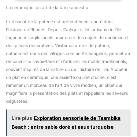
méditerranéenne en raison de ses grandes propriétés
La céramique, un art de la table ancestral
curatives et de sa place dans la gastronomie et les recettes.
Vous pouvez consommer une cuillère à soupe chaque matin à
jeun pour bénéficier de toutes ses propriétés naturelles. Vous
L’artisanat de la poterie est profondément ancré dans
pouvez également le tartiner sur du pain, des toasts, du yaourt
pour un petit-déjeuner fantastique, l'ajouter à vos recettes ou
l’histoire de Rhodes. Depuis l’Antiquité, les artisans de l’île
l'utiliser comme vinaigrette.
façonnent l’argile locale pour créer des objets du quotidien et
des pièces décoratives. Visiter un atelier de poterie,
notamment dans des villages comme Archangelos, permet de
découvrir ce savoir-faire et d’admirer les motifs traditionnels,
souvent inspirés de la nature ou de l’histoire de l’île. Acquérir
un plat en céramique, une assiette ou une cruche, c’est
ramener un morceau de l’art de vivre rhodien, un objet qui
magnifiera la présentation des plats et rappellera les saveurs
dégustées.
Lire plus
Exploration sensorielle de Tsambika
Beach : entre sable doré et eaux turquoise