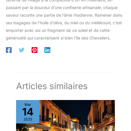
deux des plats les plus
appréciés de la cuisine
passant par la douceur d’une confiserie artisanale, chaque
grecque : souvlaki et tzatziki.
saveur raconte une partie de l’âme rhodienne. Ramener dans
C'est une excellente manière de
vous rappeler de la délicieuse
ses bagages de l’huile d’olive, du miel ou du mélékouni, c’est
cuisine qu'elle a à offrir.
IMPERMÉABLE, FACILE À
emporter avec soi un fragment de ce soleil et de cette
DÉCOLLER ET DURABLE. Ces
autocollants conviennent aux
générosité qui caractérisent si bien l’île des Chevaliers.
ordinateurs portables, aux
bagages de voyage, aux
tablettes, aux étuis de téléphone
portable et aux bouteilles d'eau.
Nous recommandons un lavage
à la main uniquement. Une
exposition fréquente à des
températures élevées dans le
lave-vaisselle peut rapidement
détériorer l'adhérence des
Articles similaires
autocollants.
Mar
14
2025