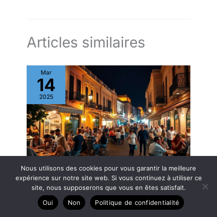
Articles similaires
Mar
14
2025
Nous utilisons des cookies pour vous garantir la meilleure
Ambiance festive à Rhodes : où sortir pour
expérience sur notre site web. Si vous continuez à utiliser ce
s’amuser
site, nous supposerons que vous en êtes satisfait.
Île de Rhodes
Oui
Non
Politique de confidentialité