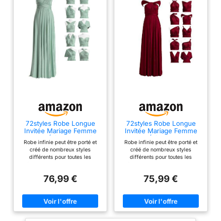
72styles Robe Longue
72styles Robe Longue
Invitée Mariage Femme
Invitée Mariage Femme
Chic et Élégante Soirée
Chic et Élégante Soirée
Robe infinie peut être porté et
Robe infinie peut être porté et
créé de nombreux styles
créé de nombreux styles
différents pour toutes les
différents pour toutes les
formes de corps, les robes
formes de corps, les robes
Multiway sont le meilleur choix
Multiway sont le meilleur choix
76,99 €
75,99 €
pour les demoiselles d'honneur
pour les demoiselles d'honneur
sur le mariage Taille unique FR
sur le mariage Taille unique FR
34-50 ; Tour de taille (po) : 26-
34-50 ; Tour de taille (po) : 26-
43 ; Tour de poitrine (po) : 28 -
43 ; Tour de poitrine (po) : 28 -
43; Longueur de la sangle (po) :
43; Longueur de la sangle (po) :
79*12 ; Longueur (po) : 43 (de
79*12 ; Longueur (po) : 43 (de