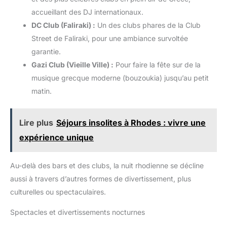
convaincre vous-même et à
notre assistance 24 heures sur
accueillant des DJ internationaux.
commander encore aujourd'hui.
24, 7 jours sur 7 et nous
Si vous n'êtes pas satisfait, il
trouverons certainement une
DC Club (Faliraki) :
Un des clubs phares de la Club
vous suffit de vous adresser à
solution satisfaisante pour vous.
notre assistance 24 heures sur
Street de Faliraki, pour une ambiance survoltée
24, 7 jours sur 7 et nous
garantie.
trouverons certainement une
solution satisfaisante pour vous.
Gazi Club (Vieille Ville) :
Pour faire la fête sur de la
musique grecque moderne (bouzoukia) jusqu’au petit
matin.
Lire plus
Séjours insolites à Rhodes : vivre une
expérience unique
Au-delà des bars et des clubs, la nuit rhodienne se décline
aussi à travers d’autres formes de divertissement, plus
culturelles ou spectaculaires.
Spectacles et divertissements nocturnes