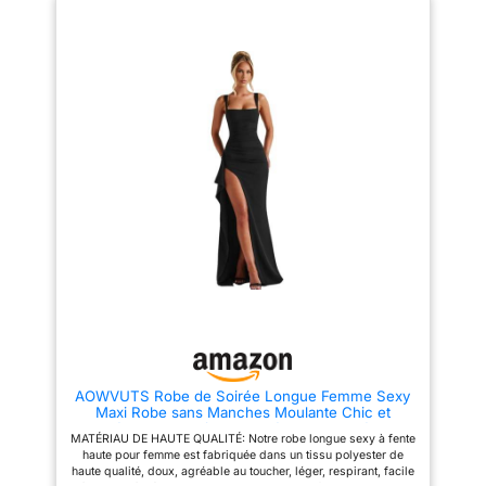
la taille à l'ourlet) Taille unique
la taille à l'ourlet) Taille unique
Grande taille pour tous FR 48-
Grande taille pour tous FR 48-
56 ; Tour de taille (po) : 32-46 ;
56 ; Tour de taille (po) : 32-46 ;
Tour de poitrine (po) : 34-48 ;
Tour de poitrine (po) : 34-48 ;
Longueur de la sangle (po) :
Longueur de la sangle (po) :
99*14 ; Longueur (po) : 43 (de
99*14 ; Longueur (po) : 43 (de
la taille à l'ourlet) Tissu très
la taille à l'ourlet) Tissu très
doux : 4-WAY STRETCH,
doux : 4-WAY STRETCH,
infroissable, respirant, couleurs
infroissable, respirant, couleurs
riches. Le haut tubulaire est
riches. Le haut tubulaire est
offert en cadeau pour
offert en cadeau pour
accompagner chaque robe, il
accompagner chaque robe, il
peut couvrir le dos des femmes
peut couvrir le dos des femmes
qui ne veulent pas trop
qui ne veulent pas trop
s'exposer Occasions: Robe de
s'exposer Occasions: Robe de
demoiselle d'honneur; Robe
demoiselle d'honneur; Robe
d'invitée de mariage; Robe de
d'invitée de mariage; Robe de
soirée formelle; Robe de la
soirée formelle; Robe de la
mère de la mariée; Robe de bal;
mère de la mariée; Robe de bal;
Robe de baptême; Robe
Robe de baptême; Robe
décontractée; Robe de cocktail
décontractée; Robe de cocktail
Robe pour occasion spéciale
Robe pour occasion spéciale
AOWVUTS Robe de Soirée Longue Femme Sexy
Maxi Robe sans Manches Moulante Chic et
Elégant Robes à Col Carré Robes de Fête
MATÉRIAU DE HAUTE QUALITÉ: Notre robe longue sexy à fente
Bodycon à Fendue pour Cocktail Party Nuit
haute pour femme est fabriquée dans un tissu polyester de
Cérémonie Mariage Invité
haute qualité, doux, agréable au toucher, léger, respirant, facile