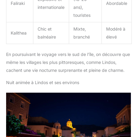
Faliraki
Abordable
internationale
ans),
touristes
Chic et
Mixte,
Modéré à
Kalithea
balnéaire
branché
élevé
En poursuivant le voyage vers le sud de l’île, on découvre que
même les villages les plus pittoresques, comme Lindos,
cachent une vie nocturne surprenante et pleine de charme.
Nuit animée à Lindos et ses environs