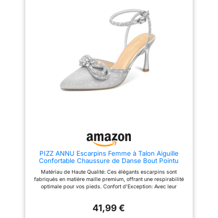
de glamour à votre tenue. La
fatigue du pied. Design : Les
fine bride de cheville élégante
chaussures de danse latine à
assure un maintien parfait tout
bout ouvert sont classiques et
en mettant en valeur vos
élégantes. Le style tressé
jambes. Idéal pour les Fêtes:
unique rend les chaussures
Avec ces talons hauts sensuels,
plus sexy et à la mode. Les
vous serez le centre de
sangles de cheville croisées et
l'attention à chaque fête ou
réglables sont assorties d'une
événement dansant. Exprimez
boucle à dégagement rapide.
votre sens du style et faites
La boucle réglable est facile et
rayonner votre tenue. Cadeau
flexible, ce qui permet de mieux
Parfait: Ces talons hauts sont
fixer la cheville et de ne pas
livrés dans un élégant écrin, en
tomber facilement. Comfort &
faisant le cadeau idéal pour
Support : Les coussinets de
votre petite amie, épouse, mère,
confort, la semelle intermédiaire
amie ou toute personne qui vous
en latex et la semelle intérieure
est chère.
en daim sont conçus pour offrir
un soutien adapté, un soutien de
la voûte plantaire, ce qui vous
permet de danser en toute
confiance. Nos chaussures de
PIZZ ANNU Escarpins Femme à Talon Aiguille
danse latine sont super légères
Confortable Chaussure de Danse Bout Pointu
et stables, de sorte que vous
Lanière Cheville Haut Sexy Heel Dance Shoes
pouvez rester en douceur tout
Matériau de Haute Qualité: Ces élégants escarpins sont
Nœud Argenté EU 40
en dansant et ne vous sentirez
fabriqués en matière maille premium, offrant une respirabilité
pas fatigué lorsque vous les
optimale pour vos pieds. Confort d'Exception: Avec leur
portez pendant une longue
semelle intérieure en latex rembourrée et leur talon aiguille de
période. Conseil de taille :
8,9 cm, ces talons hauts assurent un confort toute la journée
Mesurez la longueur et la
41,99 €
pour danser avec style et sans douleur. Design Éblouissant:
largeur de votre pied et
Les strass étincelants ajoutent une touche de glamour à votre