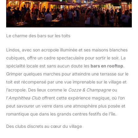
Le charme des bars sur les toits
Lindos, avec son acropole illuminée et ses maisons blanches
cubiques, offre un cadre spectaculaire pour sortir le soir. La
spécialité locale est sans aucun doute les
bars en rooftop
.
Grimper quelques marches pour atteindre une terrasse sur le
toit est récompensé par une vue imprenable sur le village et
l’acropole. Des lieux comme le
Cozze & Champagne
ou
l’
Amphithea Club
offrent cette expérience magique, où l’on
peut savourer un verre dans une atmosphère plus posée et
romantique que dans les grands centres festifs de l’île.
Des clubs discrets au cœur du village