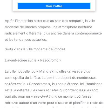
choisissez votre taille selon
tenue. La fine bride de cheville élégante assure un maintien
notre tableau des tailles. En
parfait tout en mettant en valeur vos jambes. Idéal pour les
général, pour les ballerines à
Fêtes: Avec ces talons hauts sensuels, vous serez le centre de
bout fermé, la taille requise
l'attention à chaque fête ou événement dansant. Exprimez votre
(longueur intérieure de la
sens du style et faites rayonner votre tenue. Cadeau Parfait:
chaussure) = longueur du pied
Après l’immersion historique au sein des remparts, la ville
Ces talons hauts sont livrés dans un élégant écrin, en faisant le
+ (0,5 cm-1 cm), pour les
cadeau idéal pour votre petite amie, épouse, mère, amie ou
ballerines à bout ouvert, la taille
moderne de Rhodes propose une atmosphère nocturne
toute personne qui vous est chère.
requise (longueur intérieure de
radicalement différente, plus ancrée dans la contemporanéité
la chaussure) = longueur du
pied +/-0,5 cm, si vos pieds
et les tendances actuelles.
sont un peu larges, veuillez
choisir une demi-pointure plus
grande. Occasions d'utilisation :
Sortir dans la ville moderne de Rhodes
Les chaussures de danse
conviennent pour la danse
latine, la salsa, le tango, la
L’avant-soirée sur le « Pezodromo »
bachata, le cha-cha et d'autres
pratiques et performances de
danse professionnelle, et
La ville nouvelle, ou « Mandraki », offre un visage plus
peuvent également être utilisées
comme chaussures d'intérieur
cosmopolite de la fête. Le point de départ de nombreuses
pour les fêtes de mariage et
soirées est le « Pezodromo », la zone piétonne. Ici, l’ambiance
d'autres occasions.Cette
chaussure est parfaite pour
est à la détente. Les bars et cafés qui bordent les rues sont
chaque look de fête, elle reste
fermement sur vos pieds et
parfaits pour un
« pre-drinking »
, ce moment où l’on se
vous permet de danser jusqu'au
bout de la nuit.
retrouve autour d’un verre pour discuter et planifier le reste de