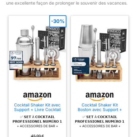
une excellente façon de prolonger le souvenir des vacances.
-30%
Cocktail Shaker Kit avec
Cocktail Shaker Kit
Support + Livre Cocktail
Boston avec Support +
+ d'Accessoires
Livre Cocktail +
✅ 𝗦𝗘𝗧 À 𝗖𝗢𝗖𝗞𝗧𝗔𝗜𝗟
✅ 𝗦𝗘𝗧 À 𝗖𝗢𝗖𝗞𝗧𝗔𝗜𝗟
Professionnel: INOX
d'Accessoires
𝗣𝗥𝗢𝗙𝗘𝗦𝗦𝗜𝗢𝗡𝗘𝗟 𝗡𝗨𝗠É𝗥𝗢 𝟭
𝗣𝗥𝗢𝗙𝗘𝗦𝗦𝗜𝗢𝗡𝗘𝗟 𝗡𝗨𝗠É𝗥𝗢 𝟭
Qualité Extra, Bar
Professionnel: INOX
+ ACCESSOIRES DE BAR +
+ ACCESSOIRES DE BAR +
Ensemble: Cuillère a
Qualité Extra, Bar
LIVRE DE RECETTES DE
LIVRE DE RECETTES DE
Mélange Pilon Jigger
Ensemble: Cuillère a
COCKTAILS - Que vous soyez
COCKTAILS - Que vous soyez
45,99 €