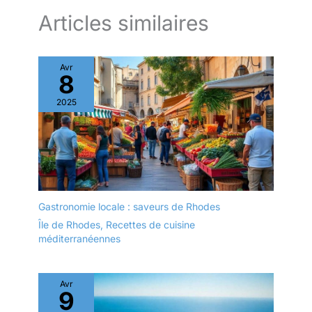
Articles similaires
Avr
8
2025
Gastronomie locale : saveurs de Rhodes
Île de Rhodes
,
Recettes de cuisine
méditerranéennes
Avr
9